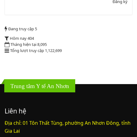
Đăng ký
2164/QĐUBND
Đang truy cập
5
Quyết định phê duyệt danh mục vị trí việc làm
Hôm nay
404
Lượt xem:3775 | lượt tải:1521
Tháng hiện tại
8,095
PL1-2164/UBND
Tổng lượt truy cập
1,122,699
Phụ lục 1 - Kèm theo quyết định số 2164
Lượt xem:2047 | lượt tải:758
PL2-2164/UBND
Trung tâm Y tế An Nhơn
Phụ lục 2 - Kèm theo quyết định số 2164
Lượt xem:2000 | lượt tải:1060
Liên hệ
PL3-2164/UBND
Địa chỉ: 01 Tôn Thất Tùng, phường An Nhơn Đông, tỉnh
Gia Lai
Phụ lục 3 - Kèm theo quyết định số 2164