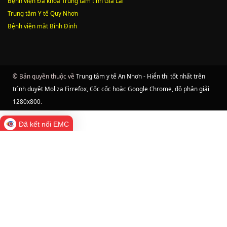
Bệnh viện Đa khoa Trung tâm tỉnh Gia Lai
Trung tâm Y tế Quy Nhơn
Bệnh viện mắt Bình Định
© Bản quyền thuộc về
Trung tâm y tế An Nhơn - Hiển thị tốt nhất trên
trình duyệt Moliza Firrefox, Cốc cốc hoặc Google Chrome, độ phân giải
1280x800
.
Đã kết nối EMC