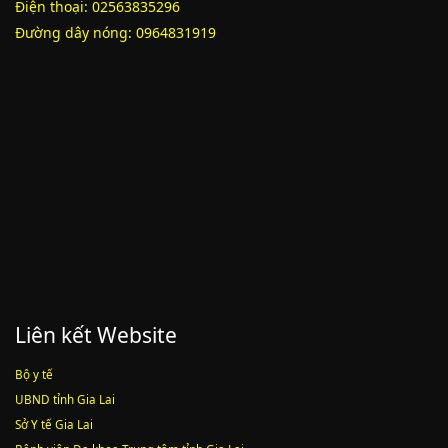
Điện thoại: 02563835296
Lượt xem:2011 | lượt tải:1159
Đường dây nóng: 0964831919
52/2019/QH14
Luật sửa đổi, bổ sung một số điều của luật cán bộ, công chức. luật
công chức
Lượt xem:1787 | lượt tải:547
Liên kết Website
Bộ y tế
UBND tỉnh Gia Lai
Sở Y tế Gia Lai