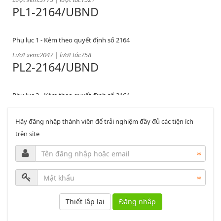
Phụ lục 1 - Kèm theo quyết định số 2164
Lượt xem:2047 | lượt tải:758
PL2-2164/UBND
Phụ lục 2 - Kèm theo quyết định số 2164
Lượt xem:2000 | lượt tải:1060
PL3-2164/UBND
Hãy đăng nhập thành viên để trải nghiệm đầy đủ các tiện ích
trên site
Phụ lục 3 - Kèm theo quyết định số 2164
Lượt xem:2011 | lượt tải:1159
52/2019/QH14
Luật sửa đổi, bổ sung một số điều của luật cán bộ, công chức. luật
Đăng nhập
công chức
Lượt xem:1787 | lượt tải:547