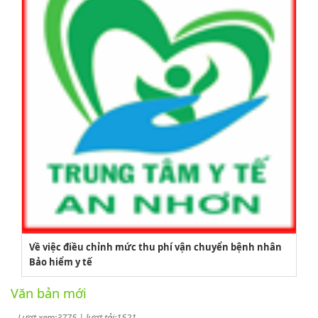
2164/QĐUBND
Về việc điều chỉnh mức thu phí vận chuyển bệnh nhân
Bảo hiểm y tế
Quyết định phê duyệt danh mục vị trí việc làm
Văn bản mới
Lượt xem:3775 | lượt tải:1521
PL1-2164/UBND