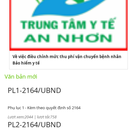
2164/QĐUBND
Về việc điều chỉnh mức thu phí vận chuyển bệnh nhân
Bảo hiểm y tế
Quyết định phê duyệt danh mục vị trí việc làm
Văn bản mới
Lượt xem:3773 | lượt tải:1521
PL1-2164/UBND
Phụ lục 1 - Kèm theo quyết định số 2164
Lượt xem:2044 | lượt tải:758
PL2-2164/UBND
Phụ lục 2 - Kèm theo quyết định số 2164