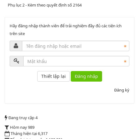
Lượt xem:1999 | lượt tải:1060
PL3-2164/UBND
Hãy đăng nhập thành viên để trải nghiệm đầy đủ các tiện ích
trên site
Phụ lục 3 - Kèm theo quyết định số 2164
Lượt xem:2010 | lượt tải:1159
52/2019/QH14
Luật sửa đổi, bổ sung một số điều của luật cán bộ, công chức. luật
Đăng nhập
công chức
Lượt xem:1784 | lượt tải:546
Đăng ký
2164/QĐUBND
Đang truy cập
4
Quyết định phê duyệt danh mục vị trí việc làm
Lượt xem:3773 | lượt tải:1521
Hôm nay
989
PL1-2164/UBND
Tháng hiện tại
6,317