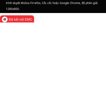
trình duyệt Moliza Firrefox, Cốc cốc hoặc Google Chrome, độ phân giải
1280x800
.
Đã kết nối EMC