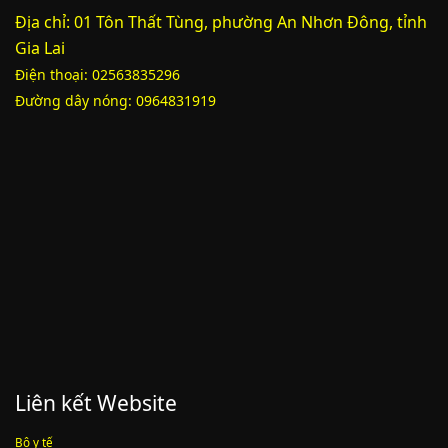
Địa chỉ: 01 Tôn Thất Tùng, phường An Nhơn Đông, tỉnh
Gia Lai
Phụ lục 3 - Kèm theo quyết định số 2164
Điện thoại: 02563835296
Lượt xem:2010 | lượt tải:1159
52/2019/QH14
Đường dây nóng: 0964831919
Luật sửa đổi, bổ sung một số điều của luật cán bộ, công chức. luật
công chức
Lượt xem:1785 | lượt tải:546
Liên kết Website
Bộ y tế