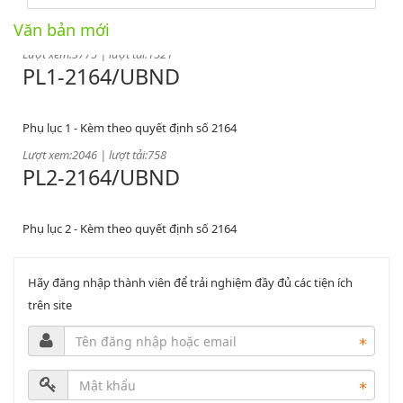
Quyết định phê duyệt danh mục vị trí việc làm
Văn bản mới
Lượt xem:3775 | lượt tải:1521
PL1-2164/UBND
Phụ lục 1 - Kèm theo quyết định số 2164
Lượt xem:2046 | lượt tải:758
PL2-2164/UBND
Phụ lục 2 - Kèm theo quyết định số 2164
Lượt xem:2000 | lượt tải:1060
PL3-2164/UBND
Hãy đăng nhập thành viên để trải nghiệm đầy đủ các tiện ích
trên site
Phụ lục 3 - Kèm theo quyết định số 2164
Lượt xem:2010 | lượt tải:1159
52/2019/QH14