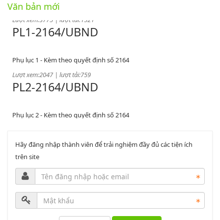
Văn bản mới
Lượt xem:3775 | lượt tải:1521
PL1-2164/UBND
Phụ lục 1 - Kèm theo quyết định số 2164
Lượt xem:2047 | lượt tải:759
PL2-2164/UBND
Phụ lục 2 - Kèm theo quyết định số 2164
Lượt xem:2000 | lượt tải:1060
PL3-2164/UBND
Hãy đăng nhập thành viên để trải nghiệm đầy đủ các tiện ích
trên site
Phụ lục 3 - Kèm theo quyết định số 2164
Lượt xem:2012 | lượt tải:1159
52/2019/QH14
Luật sửa đổi, bổ sung một số điều của luật cán bộ, công chức. luật