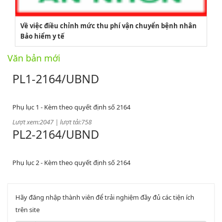
2164/QĐUBND
Về việc điều chỉnh mức thu phí vận chuyển bệnh nhân
Bảo hiểm y tế
Quyết định phê duyệt danh mục vị trí việc làm
Lượt xem:3775 | lượt tải:1521
Văn bản mới
PL1-2164/UBND
Phụ lục 1 - Kèm theo quyết định số 2164
Lượt xem:2047 | lượt tải:758
PL2-2164/UBND
Phụ lục 2 - Kèm theo quyết định số 2164
Lượt xem:2000 | lượt tải:1060
PL3-2164/UBND
Hãy đăng nhập thành viên để trải nghiệm đầy đủ các tiện ích
Phụ lục 3 - Kèm theo quyết định số 2164
trên site
Lượt xem:2010 | lượt tải:1159