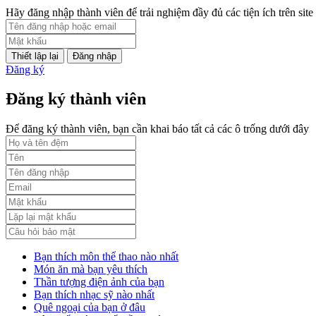
PL2-2164/UBND
Hãy đăng nhập thành viên để trải nghiệm đầy đủ các tiện ích trên site
Phụ lục 2 - Kèm theo quyết định số 2164
Đăng nhập
Lượt xem:1998 | lượt tải:1060
Đăng ký
PL3-2164/UBND
Đăng ký thành viên
Phụ lục 3 - Kèm theo quyết định số 2164
Để đăng ký thành viên, bạn cần khai báo tất cả các ô trống dưới đây
Lượt xem:2010 | lượt tải:1158
52/2019/QH14
Luật sửa đổi, bổ sung một số điều của luật cán bộ, công chức. luật c
Lượt xem:1784 | lượt tải:546
Bạn thích môn thể thao nào nhất
Món ăn mà bạn yêu thích
Thần tượng điện ảnh của bạn
Bạn thích nhạc sỹ nào nhất
Quê ngoại của bạn ở đâu