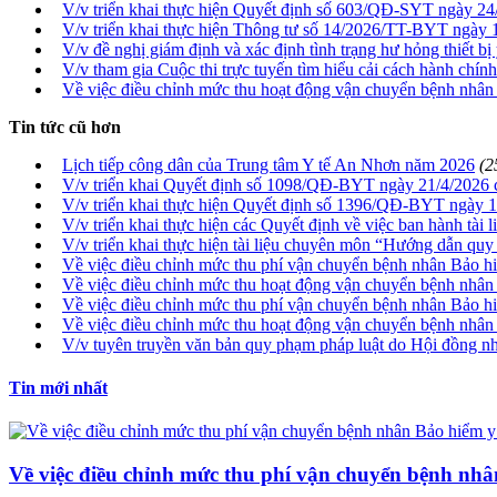
V/v triển khai thực hiện Quyết định số 603/QĐ-SYT ngày 24/0
V/v triển khai thực hiện Thông tư số 14/2026/TT-BYT ngày 
V/v đề nghị giám định và xác định tình trạng hư hỏng thiết bị 
V/v tham gia Cuộc thi trực tuyến tìm hiểu cải cách hành chí
Về việc điều chỉnh mức thu hoạt động vận chuyển bệnh nhân
Tin tức cũ hơn
Lịch tiếp công dân của Trung tâm Y tế An Nhơn năm 2026
(2
V/v triển khai Quyết định số 1098/QĐ-BYT ngày 21/4/2026 c
V/v triển khai thực hiện Quyết định số 1396/QĐ-BYT ngày 1
V/v triển khai thực hiện các Quyết định về việc ban hành tài l
V/v triển khai thực hiện tài liệu chuyên môn “Hướng dẫn quy 
Về việc điều chỉnh mức thu phí vận chuyển bệnh nhân Bảo hi
Về việc điều chỉnh mức thu hoạt động vận chuyển bệnh nhân
Về việc điều chỉnh mức thu phí vận chuyển bệnh nhân Bảo hi
Về việc điều chỉnh mức thu hoạt động vận chuyển bệnh nhân
V/v tuyên truyền văn bản quy phạm pháp luật do Hội đồng nh
Tin mới nhất
Về việc điều chỉnh mức thu phí vận chuyển bệnh nhâ