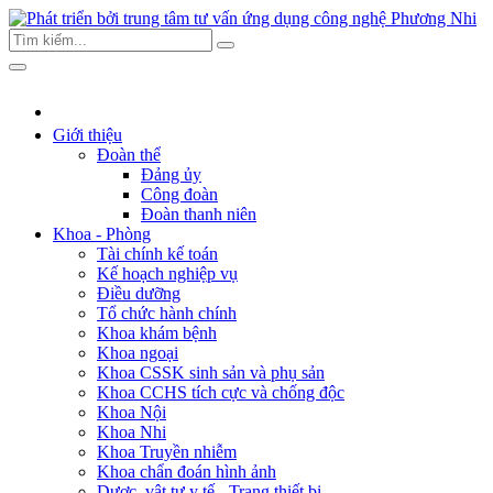
Giới thiệu
Đoàn thể
Đảng ủy
Công đoàn
Đoàn thanh niên
Khoa - Phòng
Tài chính kế toán
Kế hoạch nghiệp vụ
Điều dưỡng
Tổ chức hành chính
Khoa khám bệnh
Khoa ngoại
Khoa CSSK sinh sản và phụ sản
Khoa CCHS tích cực và chống độc
Khoa Nội
Khoa Nhi
Khoa Truyền nhiễm
Khoa chẩn đoán hình ảnh
Dược, vật tư y tế - Trang thiết bị