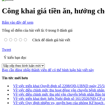
Công khai giá tiền ăn, hưởng c
Bấm vào đây để xem
Tổng số điểm của bài viết là: 0 trong 0 đánh giá
Click để đánh giá bài viết
Tweet
Ý kiến bạn đọc
Bạn cần đăng nhập thành viên để có thể bình luận bài viết này
Tin tức mới hơn
Về việc triển khai Quyết định số 2208/QĐ-UBND ngày 25/5
Về việc điều chỉnh mức thu hoạt động vận chuyển bệnh nhân
Về việc điều chỉnh mức thu phí vận chuyển bệnh nhân Bảo hi
Về việc triển khai thực hiện Nghị định số 161/2026/NĐ-CP 
Về việc Quy định nhiệm vụ, quyền hạn của phòng Kế hoạch -