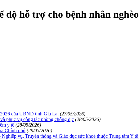
hế độ hỗ trợ cho bệnh nhân nghèo
/2026 của UBND tỉnh Gia Lai
(27/05/2026)
 và phục vụ công tác phòng chống dịc
(28/05/2026)
ểm y tế
(28/05/2026)
của Chính phủ
(29/05/2026)
 Nghiệp vụ, Truyền thông và Giáo dục sức khoẻ thuộc Trung tâm Y t