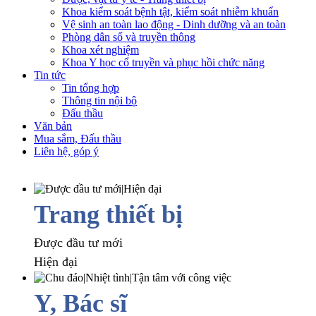
Khoa kiểm soát bệnh tật, kiểm soát nhiễm khuẩn
Vệ sinh an toàn lao động - Dinh dưỡng và an toàn
Phòng dân số và truyền thông
Khoa xét nghiệm
Khoa Y học cổ truyền và phục hồi chức năng
Tin tức
Tin tổng hợp
Thông tin nội bộ
Đấu thầu
Văn bản
Mua sắm, Đấu thầu
Liên hệ, góp ý
Trang thiết bị
Được đầu tư mới
Hiện đại
Y, Bác sĩ