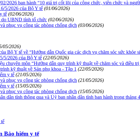
2/2026 ban hành “10 giá trị cốt lõi của công chức, viên chức và người
16/5/2026 của Bộ Y tế
(01/06/2026)
y tế
(02/06/2026)
nh do UBND tỉnh tổ chức
(02/06/2026)
 và phục vụ công tác phòng chống dịch
(03/06/2026)
5/05/2026)
ủa Bộ Y tế về “Hướng dẫn Quốc gia các dịch vụ chăm sóc sức khỏe s
5/5/2026 của Bộ Y tế
(22/05/2026)
iệu chuyên môn “Hướng dẫn quy trình kỹ thuật về chăm sóc và điều trị s
trình kỹ thuật về Sản phụ khoa - Tập 1
(22/05/2026)
ểm y tế
(21/05/2026)
 và phục vụ công tác phòng chống dịch
(21/05/2026)
ểm y tế
(15/05/2026)
 và phục vụ công tác phòng chống dịch
(15/05/2026)
ân dân tỉnh thông qua và Uỷ ban nhân dân tỉnh ban hành trong tháng
n Bảo hiểm y tế