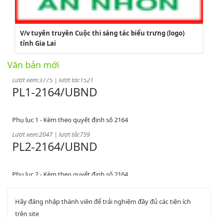
2164/QĐUBND
V/v tuyên truyền Cuộc thi sáng tác biểu trưng (logo)
tỉnh Gia Lai
Quyết định phê duyệt danh mục vị trí việc làm
Văn bản mới
Lượt xem:3775 | lượt tải:1521
PL1-2164/UBND
Phụ lục 1 - Kèm theo quyết định số 2164
Lượt xem:2047 | lượt tải:759
PL2-2164/UBND
Phụ lục 2 - Kèm theo quyết định số 2164
Lượt xem:2000 | lượt tải:1060
PL3-2164/UBND
Hãy đăng nhập thành viên để trải nghiệm đầy đủ các tiện ích
trên site
Phụ lục 3 - Kèm theo quyết định số 2164