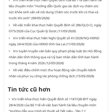
V/v triển khai thực hiện Quyết định của Bộ Y tế ban hành tài
liệu chuyên môn “Hướng dẫn Quốc gia các dịch vụ chăm sóc
sức khỏe sinh sản về nội dung Chăm sóc trước khi có thai và
trước khi sinh”
(09/05/2026)
Về việc triển khai thực hiện Quyết định số 286/QLD-CL ngày
07/5/2026 của Cục Quản lý Dược
(11/05/2026)
V/v triển khai thực hiện Nghị Quyết số 41/2026/NQ-HĐND
ngày 24/4/2026 của HĐND tỉnh Gia Lai
(11/05/2026)
V/v tuyên truyền văn bản quy phạm pháp luật do Hội đồng
nhân dân tỉnh thông qua và Uỷ ban nhân dân tỉnh ban hành
trong tháng 4 năm 2026
(12/05/2026)
Về việc điều chỉnh mức thu hoạt động vận chuyển bệnh
nhân và phục vụ công tác phòng chống dịch
(15/05/2026)
Tin tức cũ hơn
V/v triển khai thực hiện Quyết định số 1187/QĐ-BYT ngày
28/4/2026 của Bộ Y tế về việc ban hành tài liệu chuyên môn
“Hướng dẫn quy trình kỹ thuật về Tiết niệu - Tập 2.2