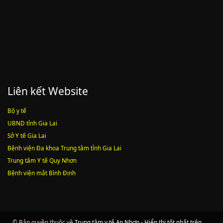
Lượt xem:1787 | lượt tải:547
Liên kết Website
Bộ y tế
UBND tỉnh Gia Lai
Sở Y tế Gia Lai
Bệnh viện Đa khoa Trung tâm tỉnh Gia Lai
Trung tâm Y tế Quy Nhơn
Bệnh viện mắt Bình Định
© Bản quyền thuộc về
Trung tâm y tế An Nhơn - Hiển thị tốt nhất trên