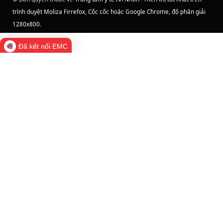
trình duyệt Moliza Firrefox, Cốc cốc hoặc Google Chrome, độ phân giải
1280x800
.
Đã kết nối EMC