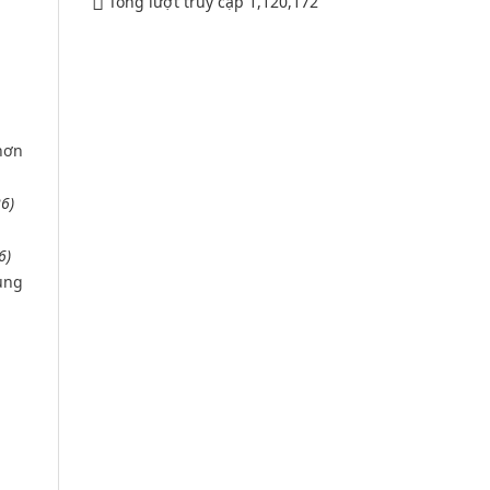
Tổng lượt truy cập
1,120,172
Phụ lục 3 - Kèm theo quyết định số
2164
Lượt xem:2010 | lượt tải:1159
52/2019/QH14
hơn
Luật sửa đổi, bổ sung một số điều
6)
của luật cán bộ, công chức. luật
công chức
6)
Lượt xem:1784 | lượt tải:546
dụng