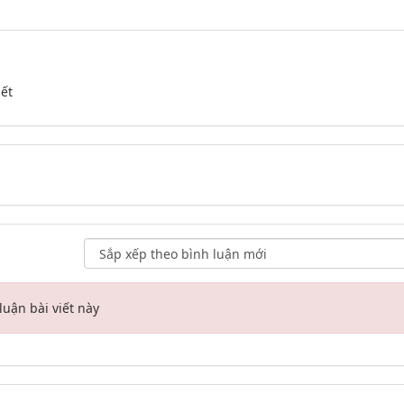
iết
uận bài viết này