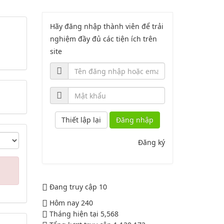
2164/QĐUBND
Hãy đăng nhập thành viên để trải
nghiệm đầy đủ các tiện ích trên
Quyết định phê duyệt danh mục vị
site
trí việc làm
Lượt xem:3772 | lượt tải:1521
PL1-2164/UBND
Phụ lục 1 - Kèm theo quyết định số
Đăng nhập
2164
Lượt xem:2044 | lượt tải:758
Đăng ký
PL2-2164/UBND
Phụ lục 2 - Kèm theo quyết định số
Đang truy cập
10
2164
Hôm nay
240
Lượt xem:1998 | lượt tải:1060
PL3-2164/UBND
Tháng hiện tại
5,568