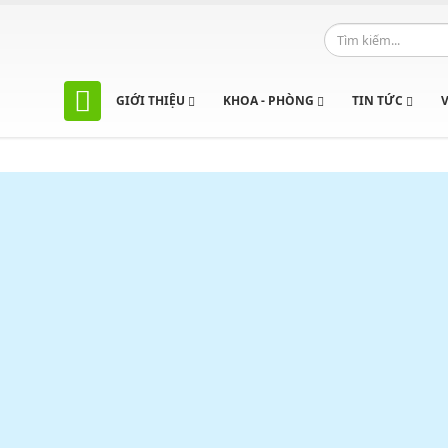
GIỚI THIỆU
KHOA - PHÒNG
TIN TỨC