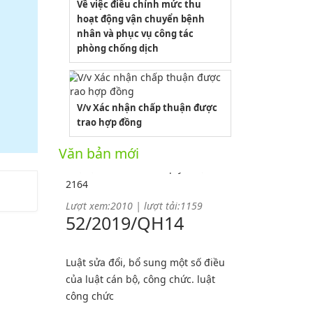
Về việc điều chỉnh mức thu
PL2-2164/UBND
hoạt động vận chuyển bệnh
nhân và phục vụ công tác
phòng chống dịch
Phụ lục 2 - Kèm theo quyết định số
2164
Lượt xem:1998 | lượt tải:1060
PL3-2164/UBND
V/v Xác nhận chấp thuận được
trao hợp đồng
Phụ lục 3 - Kèm theo quyết định số
Văn bản mới
2164
Lượt xem:2010 | lượt tải:1159
52/2019/QH14
Luật sửa đổi, bổ sung một số điều
của luật cán bộ, công chức. luật
công chức
Lượt xem:1784 | lượt tải:546