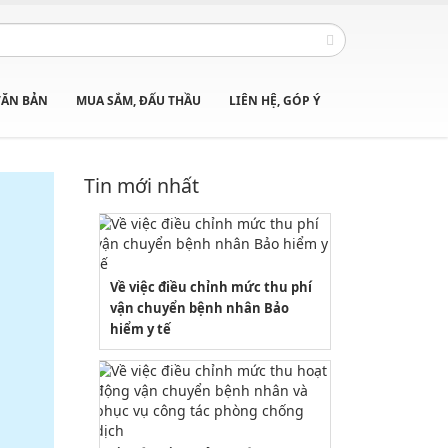
VĂN BẢN
MUA SẮM, ĐẤU THẦU
LIÊN HỆ, GÓP Ý
Tin mới nhất
2164/QĐUBND
Quyết định phê duyệt danh mục vị
trí việc làm
Về việc điều chỉnh mức thu phí
Lượt xem:3772 | lượt tải:1521
vận chuyển bệnh nhân Bảo
PL1-2164/UBND
hiểm y tế
Phụ lục 1 - Kèm theo quyết định số
2164
Lượt xem:2044 | lượt tải:758