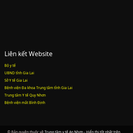
công chức
Lượt xem:1787 | lượt tải:547
Liên kết Website
Bộ y tế
UBND tỉnh Gia Lai
Sở Y tế Gia Lai
Bệnh viện Đa khoa Trung tâm tỉnh Gia Lai
Trung tâm Y tế Quy Nhơn
Bệnh viện mắt Bình Định
© Bản quyền thuộc về
Trung tâm y tế An Nhơn - Hiển thị tốt nhất trên