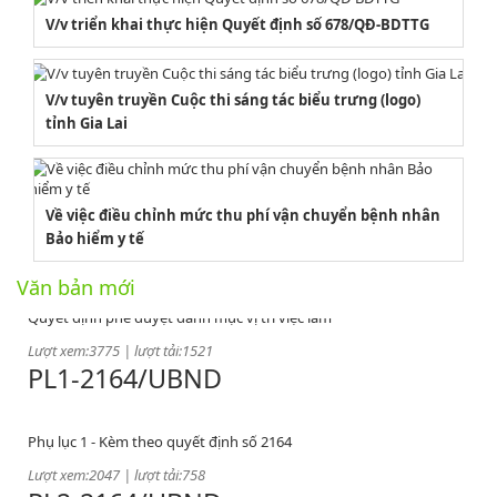
V/v triển khai thực hiện Quyết định số 678/QĐ-BDTTG
V/v tuyên truyền Cuộc thi sáng tác biểu trưng (logo)
tỉnh Gia Lai
Về việc điều chỉnh mức thu phí vận chuyển bệnh nhân
2164/QĐUBND
Bảo hiểm y tế
Văn bản mới
Quyết định phê duyệt danh mục vị trí việc làm
Lượt xem:3775 | lượt tải:1521
PL1-2164/UBND
Phụ lục 1 - Kèm theo quyết định số 2164
Lượt xem:2047 | lượt tải:758
PL2-2164/UBND