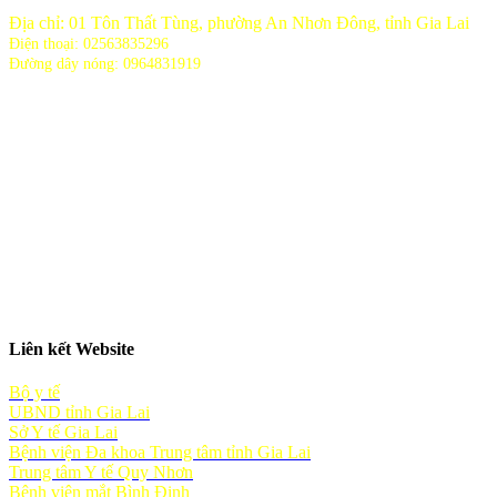
Địa chỉ: 01 Tôn Thất Tùng, phường An Nhơn Đông, tỉnh Gia Lai
Điện thoại: 02563835296
Đường dây nóng: 0964831919
Liên kết Website
Bộ y tế
UBND tỉnh Gia Lai
Sở Y tế Gia Lai
Bệnh viện Đa khoa Trung tâm tỉnh Gia Lai
Trung tâm Y tế Quy Nhơn
Bệnh viện mắt Bình Định