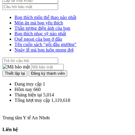
Bạn thích môn thể thao nào nhất
Món ăn mà bạn yêu thích
Thần tượng điện ảnh của bạn
Bạn thích nhạc sỹ nào nhất
Quê ngoại của bạn ở đâu
Tên cuốn sách "gối đầu giường"
Ngày lễ mà bạn luôn mong đợi
Đang truy cập
1
Hôm nay
660
Tháng hiện tại
5,014
Tổng lượt truy cập
1,119,618
Trung tâm Y tế An Nhơn
Liên hệ