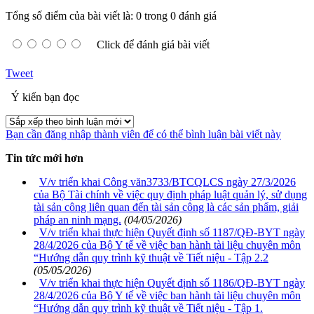
Tổng số điểm của bài viết là: 0 trong 0 đánh giá
Click để đánh giá bài viết
Tweet
Ý kiến bạn đọc
Bạn cần đăng nhập thành viên để có thể bình luận bài viết này
Tin tức mới hơn
V/v triển khai Công văn3733/BTCQLCS ngày 27/3/2026
của Bộ Tài chính về việc quy định pháp luật quản lý, sử dụng
tài sản công liên quan đến tài sản công là các sản phẩm, giải
pháp an ninh mạng.
(04/05/2026)
V/v triển khai thực hiện Quyết định số 1187/QĐ-BYT ngày
28/4/2026 của Bộ Y tế về việc ban hành tài liệu chuyên môn
“Hướng dẫn quy trình kỹ thuật về Tiết niệu - Tập 2.2
(05/05/2026)
V/v triển khai thực hiện Quyết định số 1186/QĐ-BYT ngày
28/4/2026 của Bộ Y tế về việc ban hành tài liệu chuyên môn
“Hướng dẫn quy trình kỹ thuật về Tiết niệu - Tập 1.