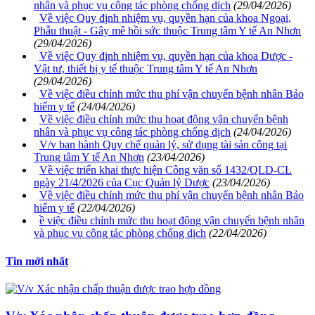
nhân và phục vụ công tác phòng chống dịch
(29/04/2026)
Về việc Quy định nhiệm vụ, quyền hạn của khoa Ngoại,
Phẫu thuật - Gây mê hồi sức thuộc Trung tâm Y tế An Nhơn
(29/04/2026)
Về việc Quy định nhiệm vụ, quyền hạn của khoa Dược -
Vật tư, thiết bị y tế thuộc Trung tâm Y tế An Nhơn
(29/04/2026)
Về việc điều chỉnh mức thu phí vận chuyển bệnh nhân Bảo
hiểm y tế
(24/04/2026)
Về việc điều chỉnh mức thu hoạt động vận chuyển bệnh
nhân và phục vụ công tác phòng chống dịch
(24/04/2026)
V/v ban hành Quy chế quản lý, sử dụng tài sản công tại
Trung tâm Y tế An Nhơn
(23/04/2026)
Về việc triển khai thực hiện Công văn số 1432/QLD-CL
ngày 21/4/2026 của Cục Quản lý Dược
(23/04/2026)
Về việc điều chỉnh mức thu phí vận chuyển bệnh nhân Bảo
hiểm y tế
(22/04/2026)
ề việc điều chỉnh mức thu hoạt động vận chuyển bệnh nhân
và phục vụ công tác phòng chống dịch
(22/04/2026)
Tin mới nhất