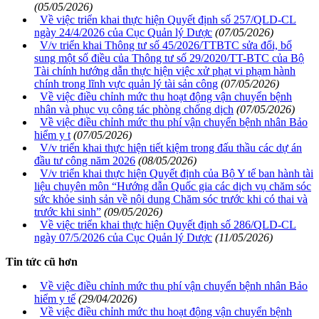
(05/05/2026)
Về việc triển khai thực hiện Quyết định số 257/QLD-CL
ngày 24/4/2026 của Cục Quản lý Dược
(07/05/2026)
V/v triển khai Thông tư số 45/2026/TTBTC sửa đổi, bổ
sung một số điều của Thông tư số 29/2020/TT-BTC của Bộ
Tài chính hướng dẫn thực hiện việc xử phạt vi phạm hành
chính trong lĩnh vực quản lý tài sản công
(07/05/2026)
Về việc điều chỉnh mức thu hoạt động vận chuyển bệnh
nhân và phục vụ công tác phòng chống dịch
(07/05/2026)
Về việc điều chỉnh mức thu phí vận chuyển bệnh nhân Bảo
hiểm y t
(07/05/2026)
V/v triển khai thực hiện tiết kiệm trong đấu thầu các dự án
đầu tư công năm 2026
(08/05/2026)
V/v triển khai thực hiện Quyết định của Bộ Y tế ban hành tài
liệu chuyên môn “Hướng dẫn Quốc gia các dịch vụ chăm sóc
sức khỏe sinh sản về nội dung Chăm sóc trước khi có thai và
trước khi sinh”
(09/05/2026)
Về việc triển khai thực hiện Quyết định số 286/QLD-CL
ngày 07/5/2026 của Cục Quản lý Dược
(11/05/2026)
Tin tức cũ hơn
Về việc điều chỉnh mức thu phí vận chuyển bệnh nhân Bảo
hiểm y tế
(29/04/2026)
Về việc điều chỉnh mức thu hoạt động vận chuyển bệnh