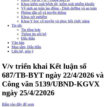
Khoa kiểm soát bệnh tật, kiểm soát nhiễm khuẩn
Vệ sinh an toàn lao động - Dinh dưỡng và an toàn
Phòng dân số và truyền thông
Khoa xét nghiệm
Khoa Y học cổ truyền và phục hồi chức năng
Tin tức
Tin tổng hợp
Thông tin nội bộ
Đấu thầu
Văn bản
Mua sắm, Đấu thầu
Liên hệ, góp ý
V/v triển khai Kết luận số
687/TB-BYT ngày 22/4/2026 và
Công văn 5139/UBND-KGVX
ngày 25/4/22026
Bấm vào đây để xem