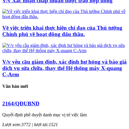
V/v Xác nhận chấp thuận được trao hợp đồng
Về việc triển khai thực hiện chỉ đạo của Thủ tướng
Chính phủ về hoạt động đấu thầu.
V/v yêu cầu giám định, xác định hư hỏng và báo giá
dịch vụ sửa chữa, thay thế Hệ thống máy X-quang
C-Arm
Văn bản mới
2164/QĐUBND
Quyết định phê duyệt danh mục vị trí việc làm
Lượt xem:3772 | lượt tải:1521