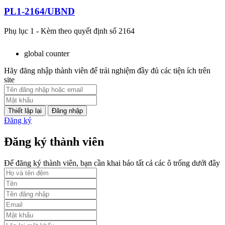
PL1-2164/UBND
Phụ lục 1 - Kèm theo quyết định số 2164
Lượt xem:2044 | lượt tải:758
global counter
PL2-2164/UBND
Hãy đăng nhập thành viên để trải nghiệm đầy đủ các tiện ích trên
site
Phụ lục 2 - Kèm theo quyết định số 2164
Lượt xem:1998 | lượt tải:1060
Đăng nhập
Đăng ký
PL3-2164/UBND
Đăng ký thành viên
Phụ lục 3 - Kèm theo quyết định số 2164
Lượt xem:2010 | lượt tải:1158
Để đăng ký thành viên, bạn cần khai báo tất cả các ô trống dưới đây
52/2019/QH14
Luật sửa đổi, bổ sung một số điều của luật cán bộ, công chức. luật
công chức
Lượt xem:1784 | lượt tải:546