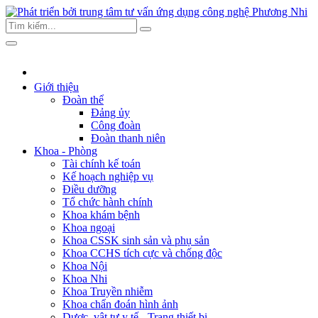
Giới thiệu
Đoàn thể
Đảng ủy
Công đoàn
Đoàn thanh niên
Khoa - Phòng
Tài chính kế toán
Kế hoạch nghiệp vụ
Điều dưỡng
Tổ chức hành chính
Khoa khám bệnh
Khoa ngoại
Khoa CSSK sinh sản và phụ sản
Khoa CCHS tích cực và chống độc
Khoa Nội
Khoa Nhi
Khoa Truyền nhiễm
Khoa chẩn đoán hình ảnh
Dược, vật tư y tế - Trang thiết bị