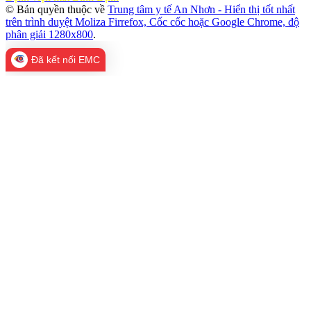
© Bản quyền thuộc về
Trung tâm y tế An Nhơn - Hiển thị tốt nhất
trên trình duyệt Moliza Firrefox, Cốc cốc hoặc Google Chrome, độ
phân giải 1280x800
.
Đã kết nối EMC