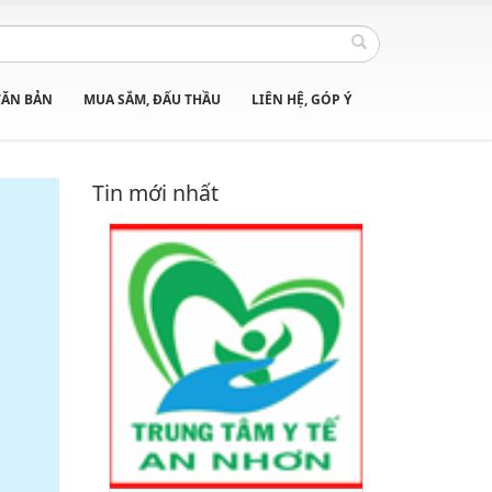
VĂN BẢN
MUA SẮM, ĐẤU THẦU
LIÊN HỆ, GÓP Ý
Tin mới nhất