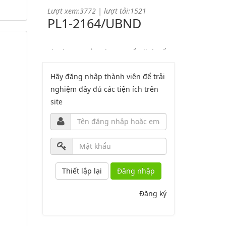
Lượt xem:3772 | lượt tải:1521
PL1-2164/UBND
Phụ lục 1 - Kèm theo quyết định số
2164
Hãy đăng nhập thành viên để trải
Lượt xem:2044 | lượt tải:758
PL2-2164/UBND
nghiệm đầy đủ các tiện ích trên
site
Phụ lục 2 - Kèm theo quyết định số
2164
Lượt xem:1998 | lượt tải:1060
PL3-2164/UBND
Đăng nhập
Phụ lục 3 - Kèm theo quyết định số
Đăng ký
2164
Lượt xem:2010 | lượt tải:1158