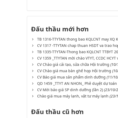
Đấu thầu mới hơn
TB 1316-TTYTAN thong bao KQLCNT may XQ K
CV 1317 -TTYTAN chap thuan HSDT va trao ho
TB 1335-TTYTAN-Thong bao KQLCNT TTBYT 2
CV 1359 _TTYTAN mời chào VTYT, CCDC HCYT 
CV Chào giá cải tạo, sửa chữa Hội trường
(10/
CV Chào giá mua bàn ghế họp Hội trường
(10
CV Báo giá mua sản phẩm dinh dưỡng
(11/10
QD 1459 _TTYT AN NHON_ Phê duyệt dự toá
CV Mời báo giá SP dinh dưỡng (lần 2)
(23/10/
Chào giá mua máy lạnh, vật tư máy lạnh
(23/
Đấu thầu cũ hơn