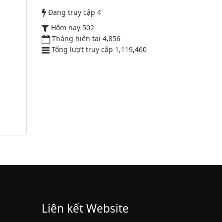
52/2019/QH14
Đang truy cập
4
Hôm nay
502
Luật sửa đổi, bổ sung một số điều
Tháng hiện tại
4,856
của luật cán bộ, công chức. luật
Tổng lượt truy cập
1,119,460
công chức
Lượt xem:1784 | lượt tải:546
Liên kết Website