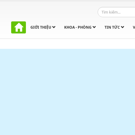
GIỚI THIỆU
KHOA - PHÒNG
TIN TỨC