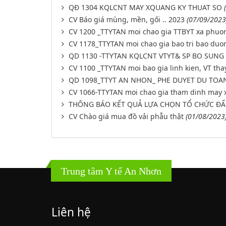
QĐ 1304 KQLCNT MAY XQUANG KY THUAT SO
CV Báo giá mùng, mền, gối .. 2023
(07/09/2023
CV 1200 _TTYTAN moi chao gia TTBYT xa phuo
CV 1178_TTYTAN moi chao gia bao tri bao duo
QD 1130 -TTYTAN KQLCNT VTYT& SP BO SUNG 
CV 1100 _TTYTAN moi bao gia linh kien, VT th
QD 1098_TTYT AN NHON_ PHE DUYET DU TOA
CV 1066-TTYTAN moi chao gia tham dinh may 
THÔNG BÁO KẾT QUẢ LỰA CHỌN TỔ CHỨC ĐẤ
CV Chào giá mua đồ vải phẫu thật
(01/08/2023
Trung tâm Y tế An Nhơn
Liên hệ