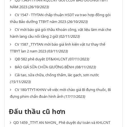
QD 1543-TTYTAN KQLCNT GÓI CCDV BẢO DƯỠNGTTBYT
NĂM 2023
(26/10/2023)
CV 1547 - TTYTAN chấp thuận HSDT va trao hợp đồng gói
thầu Bảo dưỡng TTBYT năm 2023
(26/10/2023)
CV mời báo giá gói thầu Khoán công, vật liệu làm mái che
hành lang cầu nối tầng 2 giữ
(02/11/2023)
CV 1587 _TTYTAN mời báo giá linh kiện vật tư thay thế
TTBYT lan 2 nam 2023
(03/11/2023)
QĐ 582 phê duyệt DT&KHLCNT
(07/11/2023)
BÁO GIÁ SỮA CHỮA GIƯỜNG BỆNH
(08/11/2023)
Cải tạo, sửa chữa, chống thấm, lác gạch, sơn nước
(15/11/2023)
CV 180/TTYT-KHNV về việc mời chào giá Bì đựng thuốc, Bì
đựng phim chẩn đoán hình ảnh
(17/11/2023)
Đấu thầu cũ hơn
QD 1459 _TTYT AN NHON_ Phê duyệt dự toán và KHLCNT