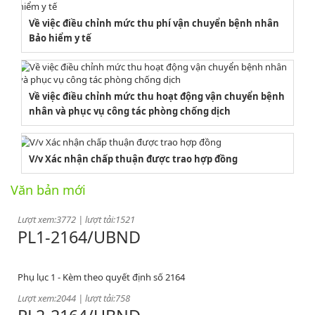
Về việc điều chỉnh mức thu phí vận chuyển bệnh nhân
Bảo hiểm y tế
Về việc điều chỉnh mức thu hoạt động vận chuyển bệnh
nhân và phục vụ công tác phòng chống dịch
2164/QĐUBND
V/v Xác nhận chấp thuận được trao hợp đồng
Quyết định phê duyệt danh mục vị trí việc làm
Văn bản mới
Lượt xem:3772 | lượt tải:1521
PL1-2164/UBND
Phụ lục 1 - Kèm theo quyết định số 2164
Lượt xem:2044 | lượt tải:758
PL2-2164/UBND