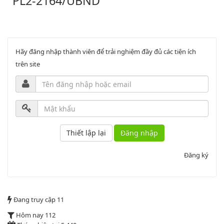
Phụ lục 2 - Kèm theo quyết định số 2164
Lượt xem:1998 | lượt tải:1060
PL3-2164/UBND
Hãy đăng nhập thành viên để trải nghiệm đầy đủ các tiện ích
trên site
Phụ lục 3 - Kèm theo quyết định số 2164
Lượt xem:2010 | lượt tải:1159
52/2019/QH14
Đăng nhập
Luật sửa đổi, bổ sung một số điều của luật cán bộ, công chức. luật
công chức
Đăng ký
Lượt xem:1784 | lượt tải:546
2164/QĐUBND
Đang truy cập
11
Quyết định phê duyệt danh mục vị trí việc làm
Hôm nay
112