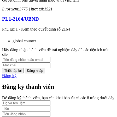
Quyết định phê duyệt danh mục vị trí việc làm
Lượt xem:3775 | lượt tải:1521
PL1-2164/UBND
Phụ lục 1 - Kèm theo quyết định số 2164
Lượt xem:2047 | lượt tải:758
global counter
PL2-2164/UBND
Hãy đăng nhập thành viên để trải nghiệm đầy đủ các tiện ích trên
site
Phụ lục 2 - Kèm theo quyết định số 2164
Lượt xem:2000 | lượt tải:1060
Đăng nhập
Đăng ký
PL3-2164/UBND
Đăng ký thành viên
Phụ lục 3 - Kèm theo quyết định số 2164
Lượt xem:2010 | lượt tải:1159
Để đăng ký thành viên, bạn cần khai báo tất cả các ô trống dưới đây
52/2019/QH14
Luật sửa đổi, bổ sung một số điều của luật cán bộ, công chức. luật