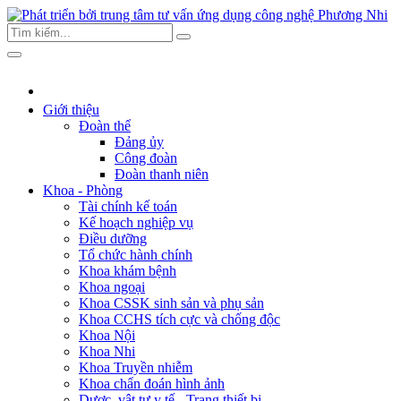
Giới thiệu
Đoàn thể
Đảng ủy
Công đoàn
Đoàn thanh niên
Khoa - Phòng
Tài chính kế toán
Kế hoạch nghiệp vụ
Điều dưỡng
Tổ chức hành chính
Khoa khám bệnh
Khoa ngoại
Khoa CSSK sinh sản và phụ sản
Khoa CCHS tích cực và chống độc
Khoa Nội
Khoa Nhi
Khoa Truyền nhiễm
Khoa chẩn đoán hình ảnh
Dược, vật tư y tế - Trang thiết bị