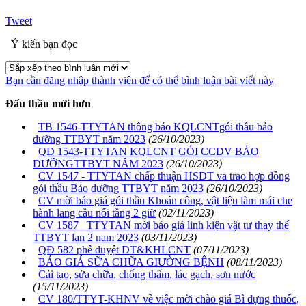
Tweet
Ý kiến bạn đọc
Bạn cần đăng nhập thành viên để có thể bình luận bài viết này
Đấu thầu mới hơn
TB 1546-TTYTAN thông báo KQLCNTgói thầu bảo
dưỡng TTBYT năm 2023
(26/10/2023)
QD 1543-TTYTAN KQLCNT GÓI CCDV BẢO
DƯỠNGTTBYT NĂM 2023
(26/10/2023)
CV 1547 - TTYTAN chấp thuận HSDT va trao hợp đồng
gói thầu Bảo dưỡng TTBYT năm 2023
(26/10/2023)
CV mời báo giá gói thầu Khoán công, vật liệu làm mái che
hành lang cầu nối tầng 2 giữ
(02/11/2023)
CV 1587 _TTYTAN mời báo giá linh kiện vật tư thay thế
TTBYT lan 2 nam 2023
(03/11/2023)
QĐ 582 phê duyệt DT&KHLCNT
(07/11/2023)
BÁO GIÁ SỮA CHỮA GIƯỜNG BỆNH
(08/11/2023)
Cải tạo, sửa chữa, chống thấm, lác gạch, sơn nước
(15/11/2023)
CV 180/TTYT-KHNV về việc mời chào giá Bì đựng thuốc,