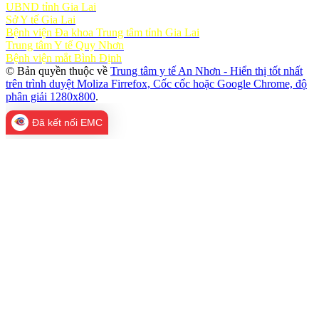
UBND tỉnh Gia Lai
Sở Y tế Gia Lai
Bệnh viện Đa khoa Trung tâm tỉnh Gia Lai
Trung tâm Y tế Quy Nhơn
Bệnh viện mắt Bình Định
© Bản quyền thuộc về
Trung tâm y tế An Nhơn - Hiển thị tốt nhất
trên trình duyệt Moliza Firrefox, Cốc cốc hoặc Google Chrome, độ
phân giải 1280x800
.
Đã kết nối EMC