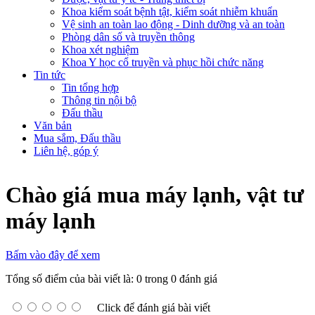
Khoa kiểm soát bệnh tật, kiểm soát nhiễm khuẩn
Vệ sinh an toàn lao động - Dinh dưỡng và an toàn
Phòng dân số và truyền thông
Khoa xét nghiệm
Khoa Y học cổ truyền và phục hồi chức năng
Tin tức
Tin tổng hợp
Thông tin nội bộ
Đấu thầu
Văn bản
Mua sắm, Đấu thầu
Liên hệ, góp ý
Chào giá mua máy lạnh, vật tư
máy lạnh
Bấm vào đây để xem
Tổng số điểm của bài viết là: 0 trong 0 đánh giá
Click để đánh giá bài viết