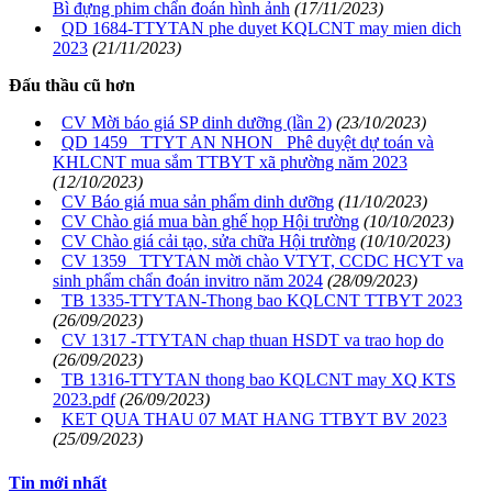
Bì đựng phim chẩn đoán hình ảnh
(17/11/2023)
QD 1684-TTYTAN phe duyet KQLCNT may mien dich
2023
(21/11/2023)
Đấu thầu cũ hơn
CV Mời báo giá SP dinh dưỡng (lần 2)
(23/10/2023)
QD 1459 _TTYT AN NHON_ Phê duyệt dự toán và
KHLCNT mua sắm TTBYT xã phường năm 2023
(12/10/2023)
CV Báo giá mua sản phẩm dinh dưỡng
(11/10/2023)
CV Chào giá mua bàn ghế họp Hội trường
(10/10/2023)
CV Chào giá cải tạo, sửa chữa Hội trường
(10/10/2023)
CV 1359 _TTYTAN mời chào VTYT, CCDC HCYT va
sinh phẩm chẩn đoán invitro năm 2024
(28/09/2023)
TB 1335-TTYTAN-Thong bao KQLCNT TTBYT 2023
(26/09/2023)
CV 1317 -TTYTAN chap thuan HSDT va trao hop do
(26/09/2023)
TB 1316-TTYTAN thong bao KQLCNT may XQ KTS
2023.pdf
(26/09/2023)
KET QUA THAU 07 MAT HANG TTBYT BV 2023
(25/09/2023)
Tin mới nhất