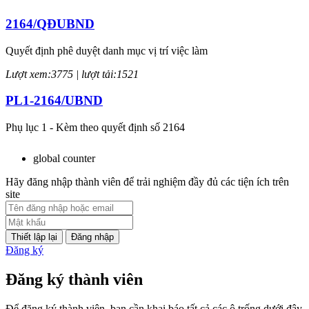
2164/QĐUBND
Quyết định phê duyệt danh mục vị trí việc làm
Lượt xem:3775 | lượt tải:1521
PL1-2164/UBND
Phụ lục 1 - Kèm theo quyết định số 2164
Lượt xem:2047 | lượt tải:759
global counter
PL2-2164/UBND
Hãy đăng nhập thành viên để trải nghiệm đầy đủ các tiện ích trên
site
Phụ lục 2 - Kèm theo quyết định số 2164
Lượt xem:2000 | lượt tải:1060
Đăng nhập
Đăng ký
PL3-2164/UBND
Đăng ký thành viên
Phụ lục 3 - Kèm theo quyết định số 2164
Lượt xem:2012 | lượt tải:1159
Để đăng ký thành viên, bạn cần khai báo tất cả các ô trống dưới đây