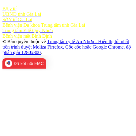
Bộ y tế
UBND tỉnh Gia Lai
Sở Y tế Gia Lai
Bệnh viện Đa khoa Trung tâm tỉnh Gia Lai
Trung tâm Y tế Quy Nhơn
Bệnh viện mắt Bình Định
© Bản quyền thuộc về
Trung tâm y tế An Nhơn - Hiển thị tốt nhất
trên trình duyệt Moliza Firrefox, Cốc cốc hoặc Google Chrome, độ
phân giải 1280x800
.
Đã kết nối EMC