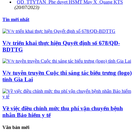
QD_TTYTAN_Phe duyet HSMT May X_Quang KTS
(20/07/2023)
Tin mới nhất
V/v triển khai thực hiện Quyết định số 678/QĐ-
BDTTG
V/v tuyên truyền Cuộc thi sáng tác biểu trưng (logo)
tỉnh Gia Lai
Về việc điều chỉnh mức thu phí vận chuyển bệnh
nhân Bảo hiểm y tế
Văn bản mới