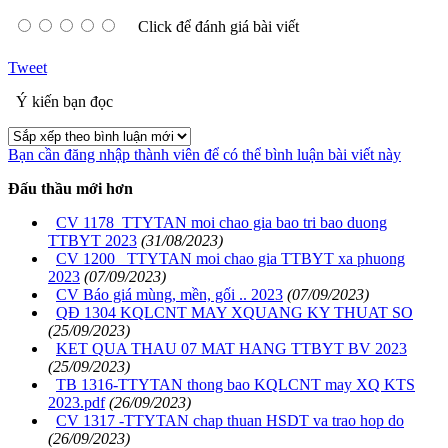
Click để đánh giá bài viết
Tweet
Ý kiến bạn đọc
Bạn cần đăng nhập thành viên để có thể bình luận bài viết này
Đấu thầu mới hơn
CV 1178_TTYTAN moi chao gia bao tri bao duong
TTBYT 2023
(31/08/2023)
CV 1200 _TTYTAN moi chao gia TTBYT xa phuong
2023
(07/09/2023)
CV Báo giá mùng, mền, gối .. 2023
(07/09/2023)
QĐ 1304 KQLCNT MAY XQUANG KY THUAT SO
(25/09/2023)
KET QUA THAU 07 MAT HANG TTBYT BV 2023
(25/09/2023)
TB 1316-TTYTAN thong bao KQLCNT may XQ KTS
2023.pdf
(26/09/2023)
CV 1317 -TTYTAN chap thuan HSDT va trao hop do
(26/09/2023)