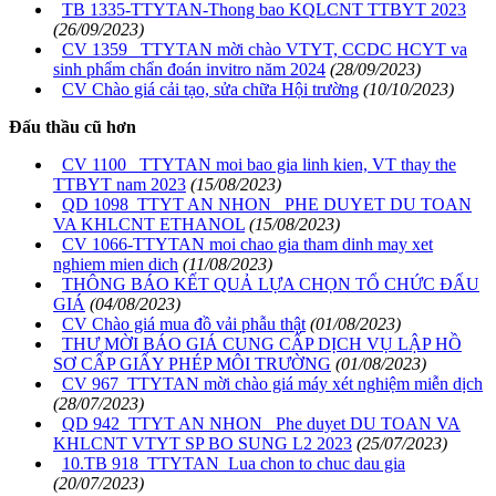
TB 1335-TTYTAN-Thong bao KQLCNT TTBYT 2023
(26/09/2023)
CV 1359 _TTYTAN mời chào VTYT, CCDC HCYT va
sinh phẩm chẩn đoán invitro năm 2024
(28/09/2023)
CV Chào giá cải tạo, sửa chữa Hội trường
(10/10/2023)
Đấu thầu cũ hơn
CV 1100 _TTYTAN moi bao gia linh kien, VT thay the
TTBYT nam 2023
(15/08/2023)
QD 1098_TTYT AN NHON_ PHE DUYET DU TOAN
VA KHLCNT ETHANOL
(15/08/2023)
CV 1066-TTYTAN moi chao gia tham dinh may xet
nghiem mien dich
(11/08/2023)
THÔNG BÁO KẾT QUẢ LỰA CHỌN TỔ CHỨC ĐẤU
GIÁ
(04/08/2023)
CV Chào giá mua đồ vải phẫu thật
(01/08/2023)
THƯ MỜI BÁO GIÁ CUNG CẤP DỊCH VỤ LẬP HỒ
SƠ CẤP GIẤY PHÉP MÔI TRƯỜNG
(01/08/2023)
CV 967_TTYTAN mời chào giá máy xét nghiệm miễn dịch
(28/07/2023)
QD 942_TTYT AN NHON_ Phe duyet DU TOAN VA
KHLCNT VTYT SP BO SUNG L2 2023
(25/07/2023)
10.TB 918_TTYTAN_Lua chon to chuc dau gia
(20/07/2023)