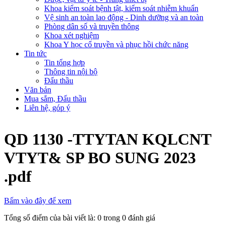
Khoa kiểm soát bệnh tật, kiểm soát nhiễm khuẩn
Vệ sinh an toàn lao động - Dinh dưỡng và an toàn
Phòng dân số và truyền thông
Khoa xét nghiệm
Khoa Y học cổ truyền và phục hồi chức năng
Tin tức
Tin tổng hợp
Thông tin nội bộ
Đấu thầu
Văn bản
Mua sắm, Đấu thầu
Liên hệ, góp ý
QD 1130 -TTYTAN KQLCNT
VTYT& SP BO SUNG 2023
.pdf
Bấm vào đây để xem
Tổng số điểm của bài viết là: 0 trong 0 đánh giá