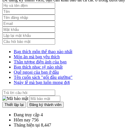
52/2019/QH14
Luật sửa đổi, bổ sung một số điều của luật cán bộ, công chức. luật
công chức
Lượt xem:1787 | lượt tải:547
Bạn thích môn thể thao nào nhất
Món ăn mà bạn yêu thích
Thần tượng điện ảnh của bạn
Bạn thích nhạc sỹ nào nhất
Quê ngoại của bạn ở đâu
Tên cuốn sách "gối đầu giường"
Ngày lễ mà bạn luôn mong đợi
Đang truy cập
4
Hôm nay
756
Tháng hiện tại
8,447