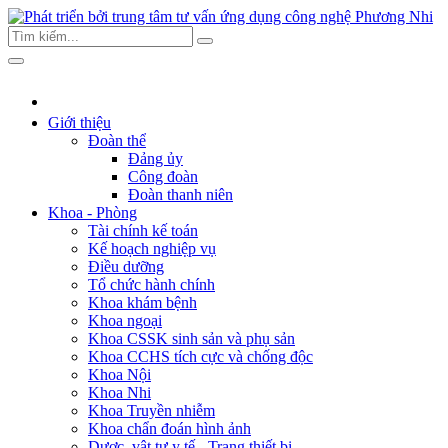
Giới thiệu
Đoàn thể
Đảng ủy
Công đoàn
Đoàn thanh niên
Khoa - Phòng
Tài chính kế toán
Kế hoạch nghiệp vụ
Điều dưỡng
Tổ chức hành chính
Khoa khám bệnh
Khoa ngoại
Khoa CSSK sinh sản và phụ sản
Khoa CCHS tích cực và chống độc
Khoa Nội
Khoa Nhi
Khoa Truyền nhiễm
Khoa chẩn đoán hình ảnh
Dược, vật tư y tế - Trang thiết bị