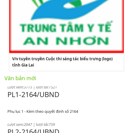
2164/QĐUBND
V/v tuyên truyền Cuộc thi sáng tác biểu trưng (logo)
Quyết định phê duyệt danh mục vị trí việc làm
tỉnh Gia Lai
Lượt xem:3775 | lượt tải:1521
Văn bản mới
PL1-2164/UBND
Phụ lục 1 - Kèm theo quyết định số 2164
Lượt xem:2047 | lượt tải:759
PL2-2164/UBND