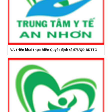
V/v triển khai thực hiện Quyết định số 678/QĐ-BDTTG