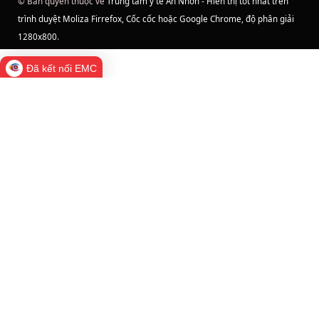
© Bản quyền thuộc về
Trung tâm y tế An Nhơn - Hiển thị tốt nhất trên
trình duyệt Moliza Firrefox, Cốc cốc hoặc Google Chrome, độ phân giải
1280x800
.
Đã kết nối EMC