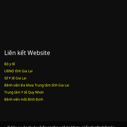
Luật sửa đổi, bổ sung một số điều của luật cán bộ, công chức. luật
công chức
Lượt xem:1787 | lượt tải:547
Liên kết Website
Bộ y tế
UBND tỉnh Gia Lai
Sở Y tế Gia Lai
Bệnh viện Đa khoa Trung tâm tỉnh Gia Lai
Trung tâm Y tế Quy Nhơn
Bệnh viện mắt Bình Định