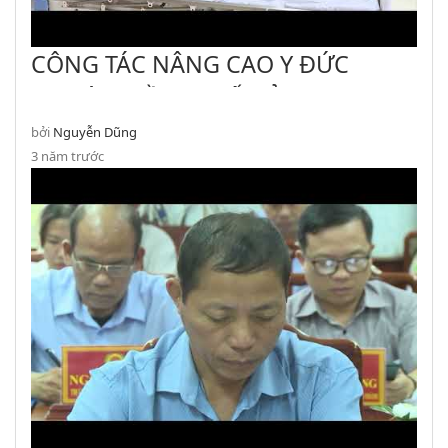
CÔNG TÁC NÂNG CAO Y ĐỨC
NGƯỜI THẦY THUỐC Ở TRUNG
TÂM Y TẾ AN NHƠN
bởi
Nguyễn Dũng
3 năm trước