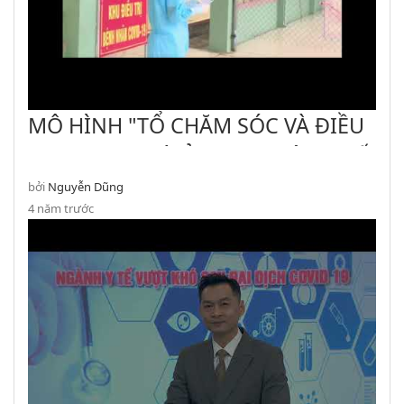
MÔ HÌNH "TỔ CHĂM SÓC VÀ ĐIỀU
TRỊ F0 TẠI NHÀ Ở TRUNG TÂM Y TẾ
AN NHƠN"
bởi
Nguyễn Dũng
4 năm trước