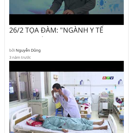
26/2 TỌA ĐÀM: "NGÀNH Y TẾ
VƯỢT KHÓ SAU ĐẠI DỊCH COVID
19
bởi
Nguyễn Dũng
3 năm trước