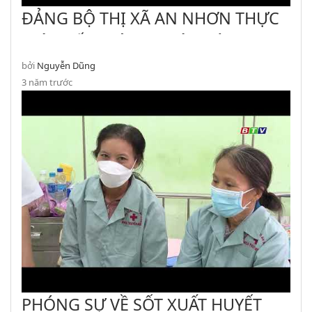
ĐẢNG BỘ THỊ XÃ AN NHƠN THỰC
HIỆN KẾT LUẬN 01 BỘ CHÍNH TRỊ
bởi
Nguyễn Dũng
3 năm trước
PHÓNG SỰ VỀ SỐT XUẤT HUYẾT