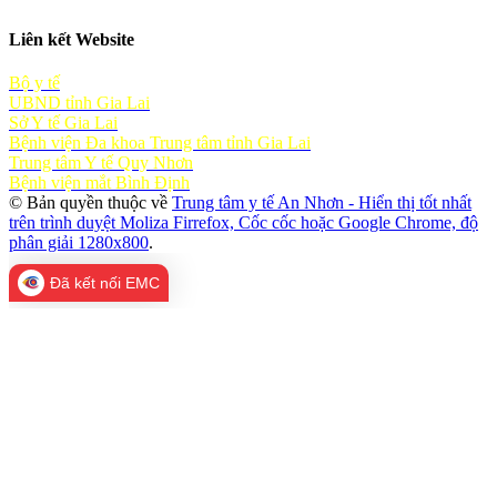
Liên kết Website
Bộ y tế
UBND tỉnh Gia Lai
Sở Y tế Gia Lai
Bệnh viện Đa khoa Trung tâm tỉnh Gia Lai
Trung tâm Y tế Quy Nhơn
Bệnh viện mắt Bình Định
© Bản quyền thuộc về
Trung tâm y tế An Nhơn - Hiển thị tốt nhất
trên trình duyệt Moliza Firrefox, Cốc cốc hoặc Google Chrome, độ
phân giải 1280x800
.
Đã kết nối EMC