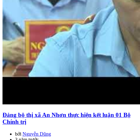
Đảng bộ thị xã An Nhơn thực hiện kết luận 01 Bộ
Chính trị
bởi
Nguyễn Dũng
3 năm trước