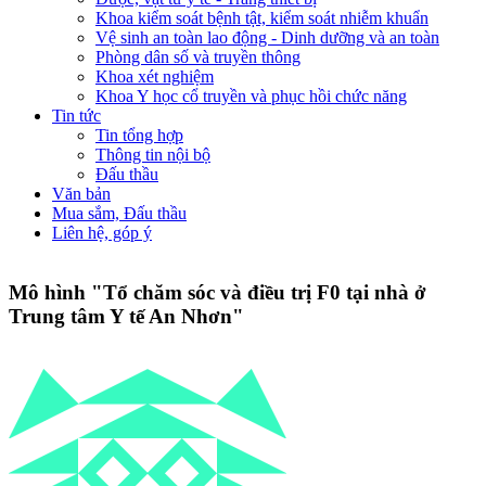
Khoa kiểm soát bệnh tật, kiểm soát nhiễm khuẩn
Vệ sinh an toàn lao động - Dinh dưỡng và an toàn
Phòng dân số và truyền thông
Khoa xét nghiệm
Khoa Y học cổ truyền và phục hồi chức năng
Tin tức
Tin tổng hợp
Thông tin nội bộ
Đấu thầu
Văn bản
Mua sắm, Đấu thầu
Liên hệ, góp ý
Mô hình "Tổ chăm sóc và điều trị F0 tại nhà ở
Trung tâm Y tế An Nhơn"