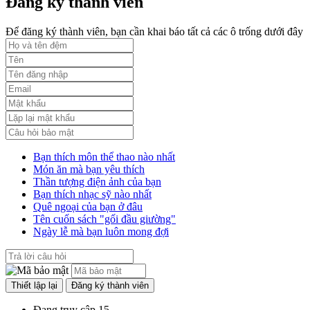
Đăng ký thành viên
Phụ lục 3 - Kèm theo quyết định số 2164
Lượt xem:2010 | lượt tải:1159
Để đăng ký thành viên, bạn cần khai báo tất cả các ô trống dưới đây
52/2019/QH14
Luật sửa đổi, bổ sung một số điều của luật cán bộ, công chức. luật
công chức
Lượt xem:1785 | lượt tải:546
Bạn thích môn thể thao nào nhất
Món ăn mà bạn yêu thích
Thần tượng điện ảnh của bạn
Bạn thích nhạc sỹ nào nhất
Quê ngoại của bạn ở đâu
Tên cuốn sách "gối đầu giường"
Ngày lễ mà bạn luôn mong đợi
Đang truy cập
15