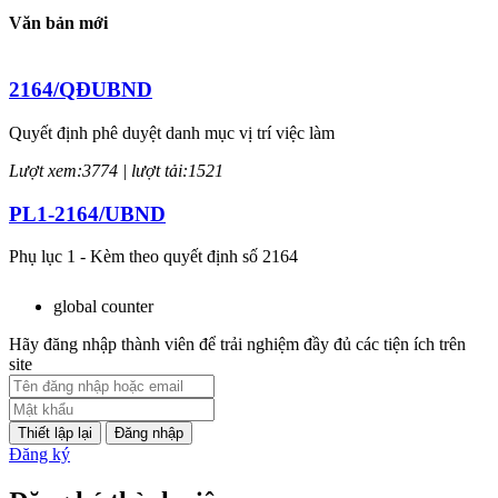
Văn bản mới
2164/QĐUBND
Quyết định phê duyệt danh mục vị trí việc làm
Lượt xem:3774 | lượt tải:1521
PL1-2164/UBND
Phụ lục 1 - Kèm theo quyết định số 2164
Lượt xem:2046 | lượt tải:758
global counter
PL2-2164/UBND
Hãy đăng nhập thành viên để trải nghiệm đầy đủ các tiện ích trên
site
Phụ lục 2 - Kèm theo quyết định số 2164
Lượt xem:2000 | lượt tải:1060
Đăng nhập
Đăng ký
PL3-2164/UBND