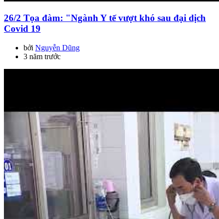
26/2 Tọa đàm: "Ngành Y tế vượt khó sau đại dịch
Covid 19
bởi
Nguyễn Dũng
3 năm trước