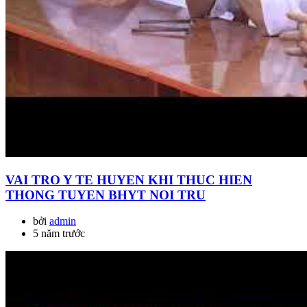
VAI TRO Y TE HUYEN KHI THUC HIEN
THONG TUYEN BHYT NOI TRU
bởi
admin
5 năm trước