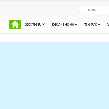
GIỚI THIỆU
KHOA - PHÒNG
TIN TỨC