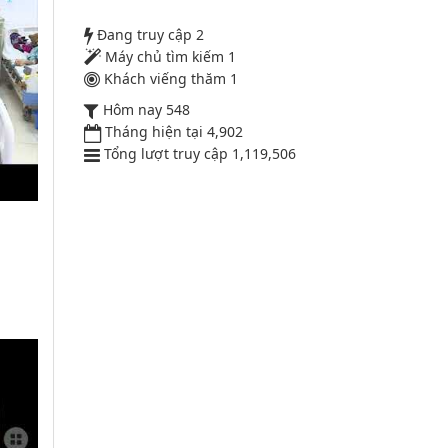
2164
Đang truy cập
2
Lượt xem:2010 | lượt tải:1158
Máy chủ tìm kiếm
1
52/2019/QH14
Khách viếng thăm
1
Hôm nay
548
Luật sửa đổi, bổ sung một số điều
Tháng hiện tại
4,902
của luật cán bộ, công chức. luật
Tổng lượt truy cập
1,119,506
công chức
Lượt xem:1784 | lượt tải:546
G