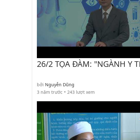
26/2 TỌA ĐÀM: "NGÀNH Y T
VƯỢT KHÓ SAU ĐẠI DỊCH 
19
bởi
Nguyễn Dũng
3 năm trước
243 lượt xem