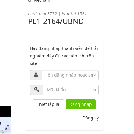
trí việc làm
Lượt xem:3772 | lượt tải:1521
PL1-2164/UBND
Phụ lục 1 - Kèm theo quyết định số
2164
Hãy đăng nhập thành viên để trải
nghiệm đầy đủ các tiện ích trên
Lượt xem:2044 | lượt tải:758
site
PL2-2164/UBND
Phụ lục 2 - Kèm theo quyết định số
2164
Lượt xem:1998 | lượt tải:1060
Đăng nhập
PL3-2164/UBND
Đăng ký
Phụ lục 3 - Kèm theo quyết định số