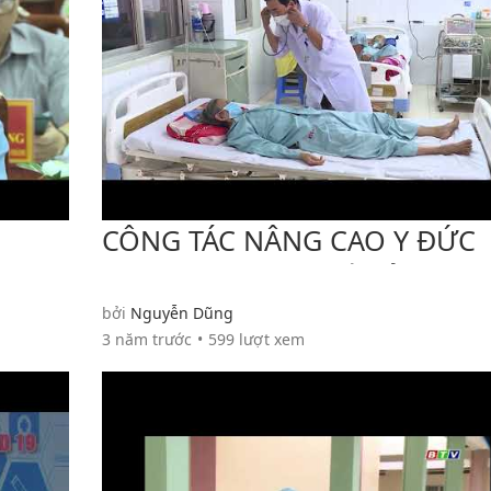
CÔNG TÁC NÂNG CAO Y ĐỨC
Ộ
NGƯỜI THẦY THUỐC Ở TRUN
TÂM Y TẾ AN NHƠN
bởi
Nguyễn Dũng
3 năm trước
599 lượt xem