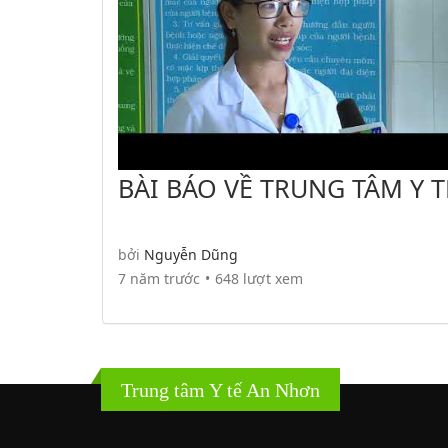
BÀI BÁO VỀ TRUNG TÂM Y T
NHƠN
bởi
Nguyễn Dũng
7 năm trước
648 lượt xem
Trung tâm Y tế An Nhơn