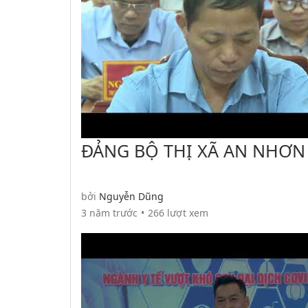
ĐẢNG BỘ THỊ XÃ AN NHƠN
THỰC HIỆN KẾT LUẬN 01 B
CHÍNH TRỊ
bởi
Nguyễn Dũng
3 năm trước
266 lượt xem