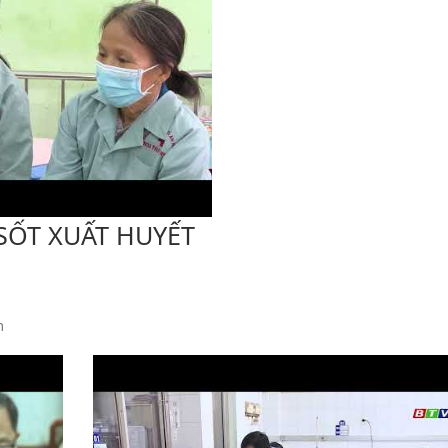
SỐT XUẤT HUYẾT
m