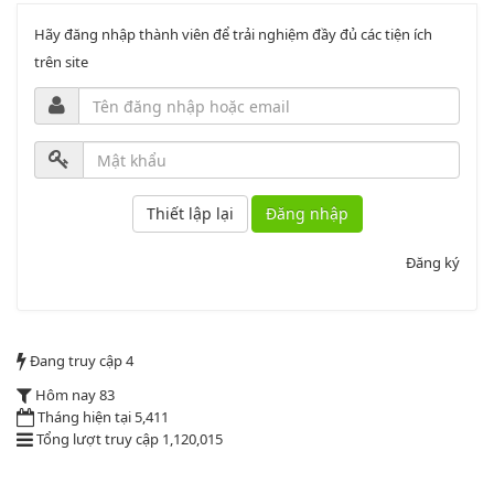
Lượt xem:1998 | lượt tải:1060
PL3-2164/UBND
Hãy đăng nhập thành viên để trải nghiệm đầy đủ các tiện ích
trên site
Phụ lục 3 - Kèm theo quyết định số 2164
Lượt xem:2010 | lượt tải:1159
52/2019/QH14
Đăng nhập
Luật sửa đổi, bổ sung một số điều của luật cán bộ, công chức. luật
công chức
Đăng ký
Lượt xem:1784 | lượt tải:546
2164/QĐUBND
Đang truy cập
4
Hôm nay
83
Quyết định phê duyệt danh mục vị trí việc làm
Tháng hiện tại
5,411
Lượt xem:3772 | lượt tải:1521
Tổng lượt truy cập
1,120,015
PL1-2164/UBND