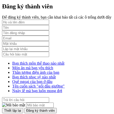
Đăng ký thành viên
Phụ lục 3 - Kèm theo quyết định số 2164
Lượt xem:2010 | lượt tải:1159
Để đăng ký thành viên, bạn cần khai báo tất cả các ô trống dưới đây
52/2019/QH14
Luật sửa đổi, bổ sung một số điều của luật cán bộ, công chức. luật
công chức
Lượt xem:1784 | lượt tải:546
Bạn thích môn thể thao nào nhất
Món ăn mà bạn yêu thích
Thần tượng điện ảnh của bạn
Bạn thích nhạc sỹ nào nhất
Quê ngoại của bạn ở đâu
Tên cuốn sách "gối đầu giường"
Ngày lễ mà bạn luôn mong đợi