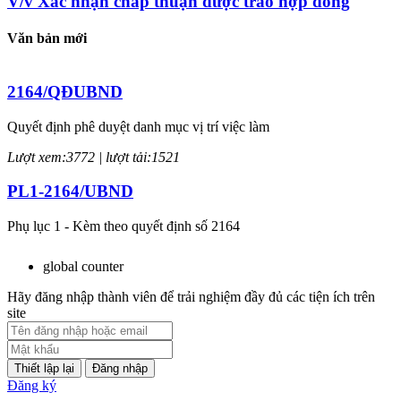
V/v Xác nhận chấp thuận được trao hợp đồng
Văn bản mới
2164/QĐUBND
Quyết định phê duyệt danh mục vị trí việc làm
Lượt xem:3772 | lượt tải:1521
PL1-2164/UBND
Phụ lục 1 - Kèm theo quyết định số 2164
Lượt xem:2044 | lượt tải:758
global counter
PL2-2164/UBND
Hãy đăng nhập thành viên để trải nghiệm đầy đủ các tiện ích trên
site
Phụ lục 2 - Kèm theo quyết định số 2164
Lượt xem:1998 | lượt tải:1060
Đăng nhập
Đăng ký
PL3-2164/UBND