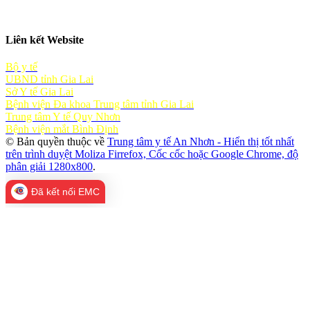
Liên kết Website
Bộ y tế
UBND tỉnh Gia Lai
Sở Y tế Gia Lai
Bệnh viện Đa khoa Trung tâm tỉnh Gia Lai
Trung tâm Y tế Quy Nhơn
Bệnh viện mắt Bình Định
© Bản quyền thuộc về
Trung tâm y tế An Nhơn - Hiển thị tốt nhất
trên trình duyệt Moliza Firrefox, Cốc cốc hoặc Google Chrome, độ
phân giải 1280x800
.
Đã kết nối EMC