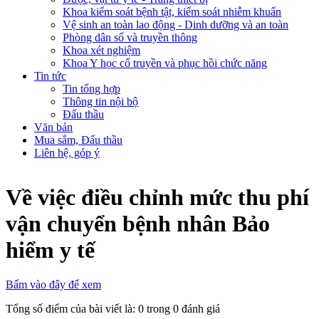
Khoa kiểm soát bệnh tật, kiểm soát nhiễm khuẩn
Vệ sinh an toàn lao động - Dinh dưỡng và an toàn
Phòng dân số và truyền thông
Khoa xét nghiệm
Khoa Y học cổ truyền và phục hồi chức năng
Tin tức
Tin tổng hợp
Thông tin nội bộ
Đấu thầu
Văn bản
Mua sắm, Đấu thầu
Liên hệ, góp ý
Về việc điều chỉnh mức thu phí
vận chuyển bệnh nhân Bảo
hiểm y tế
Bấm vào đây để xem
Tổng số điểm của bài viết là: 0 trong 0 đánh giá