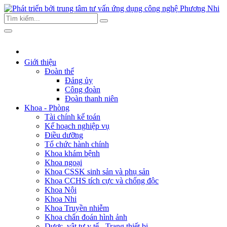
Giới thiệu
Đoàn thể
Đảng ủy
Công đoàn
Đoàn thanh niên
Khoa - Phòng
Tài chính kế toán
Kế hoạch nghiệp vụ
Điều dưỡng
Tổ chức hành chính
Khoa khám bệnh
Khoa ngoại
Khoa CSSK sinh sản và phụ sản
Khoa CCHS tích cực và chống độc
Khoa Nội
Khoa Nhi
Khoa Truyền nhiễm
Khoa chẩn đoán hình ảnh
Dược, vật tư y tế - Trang thiết bị