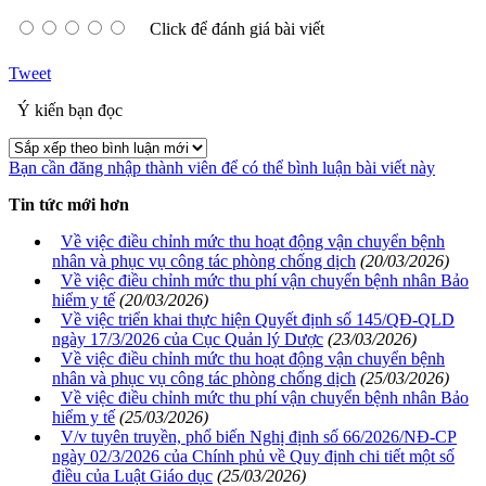
Click để đánh giá bài viết
Tweet
Ý kiến bạn đọc
Bạn cần đăng nhập thành viên để có thể bình luận bài viết này
Tin tức mới hơn
Về việc điều chỉnh mức thu hoạt động vận chuyển bệnh
nhân và phục vụ công tác phòng chống dịch
(20/03/2026)
Về việc điều chỉnh mức thu phí vận chuyển bệnh nhân Bảo
hiểm y tế
(20/03/2026)
Về việc triển khai thực hiện Quyết định số 145/QĐ-QLD
ngày 17/3/2026 của Cục Quản lý Dược
(23/03/2026)
Về việc điều chỉnh mức thu hoạt động vận chuyển bệnh
nhân và phục vụ công tác phòng chống dịch
(25/03/2026)
Về việc điều chỉnh mức thu phí vận chuyển bệnh nhân Bảo
hiểm y tế
(25/03/2026)
V/v tuyên truyền, phổ biến Nghị định số 66/2026/NĐ-CP
ngày 02/3/2026 của Chính phủ về Quy định chi tiết một số
điều của Luật Giáo dục
(25/03/2026)