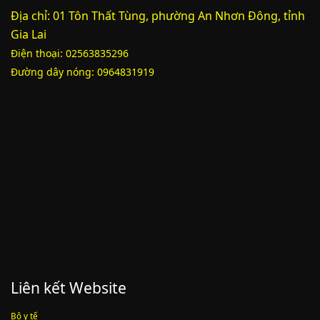
Địa chỉ: 01 Tôn Thất Tùng, phường An Nhơn Đông, tỉnh
Phụ lục 3 - Kèm theo quyết định số 2164
Gia Lai
Điện thoại: 02563835296
Lượt xem:2010 | lượt tải:1159
52/2019/QH14
Đường dây nóng: 0964831919
Luật sửa đổi, bổ sung một số điều của luật cán bộ, công chức. luật
công chức
Lượt xem:1785 | lượt tải:546
Liên kết Website
Bộ y tế