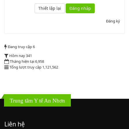
Luật sửa đổi, bổ sung một số điều của luật cán bộ, công chức. luật
công chức
Đăng nhập
Lượt xem:1785 | lượt tải:546
Đăng ký
2164/QĐUBND
Quyết định phê duyệt danh mục vị trí việc làm
Đang truy cập
6
Lượt xem:3774 | lượt tải:1521
Hôm nay
341
PL1-2164/UBND
Tháng hiện tại
6,958
Tổng lượt truy cập
1,121,562
Phụ lục 1 - Kèm theo quyết định số 2164
Lượt xem:2046 | lượt tải:758
PL2-2164/UBND
Trung tâm Y tế An Nhơn
Phụ lục 2 - Kèm theo quyết định số 2164
Lượt xem:2000 | lượt tải:1060
Liên hệ
PL3-2164/UBND