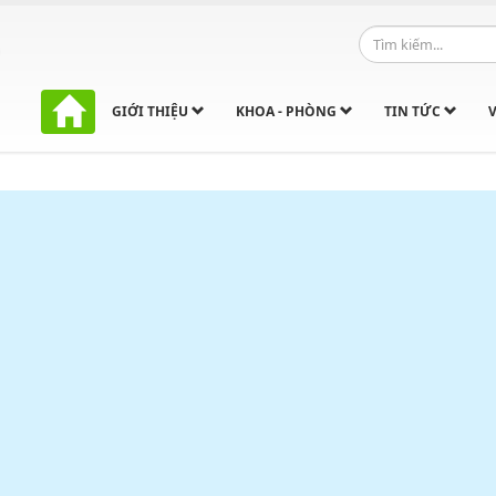
GIỚI THIỆU
KHOA - PHÒNG
TIN TỨC