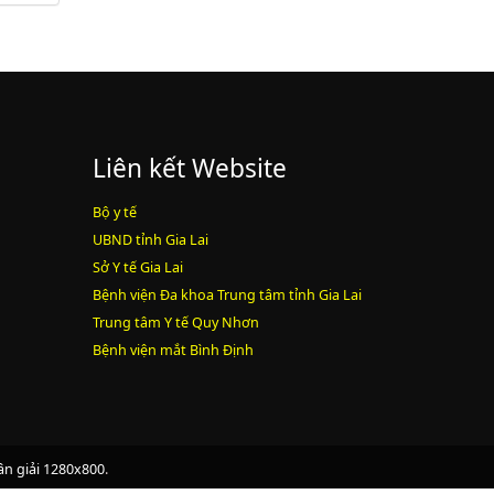
Lượt xem:2000 | lượt tải:1060
PL3-2164/UBND
Phụ lục 3 - Kèm theo quyết định số
2164
Lượt xem:2010 | lượt tải:1159
Liên kết Website
52/2019/QH14
Bộ y tế
UBND tỉnh Gia Lai
Luật sửa đổi, bổ sung một số điều
Sở Y tế Gia Lai
của luật cán bộ, công chức. luật
Bệnh viện Đa khoa Trung tâm tỉnh Gia Lai
công chức
Trung tâm Y tế Quy Nhơn
Lượt xem:1785 | lượt tải:546
Bệnh viện mắt Bình Định
ân giải 1280x800
.