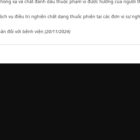
 phóng xạ và chất đánh dấu thuộc phạm vi được hưởng của người 
ịch vụ điều trị nghiện chất dạng thuốc phiện tại các đơn vị sự ng
ản đối với bệnh viện
(20/11/2024)