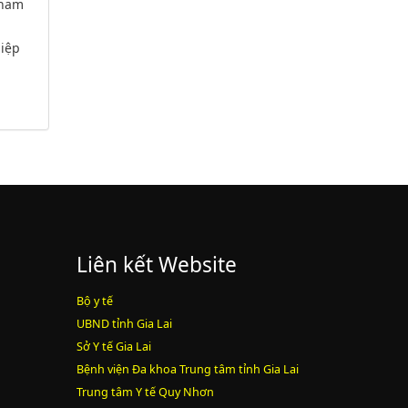
tham
hiệp
Liên kết Website
Bộ y tế
UBND tỉnh Gia Lai
Sở Y tế Gia Lai
Bệnh viện Đa khoa Trung tâm tỉnh Gia Lai
Trung tâm Y tế Quy Nhơn