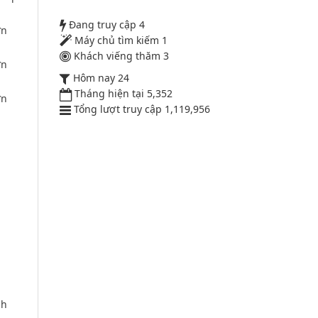
52/2019/QH14
Đang truy cập
4
ơn
Máy chủ tìm kiếm
1
Luật sửa đổi, bổ sung một số điều
Khách viếng thăm
3
ơn
của luật cán bộ, công chức. luật
Hôm nay
24
công chức
Tháng hiện tại
5,352
ơn
Lượt xem:1784 | lượt tải:546
Tổng lượt truy cập
1,119,956
nh