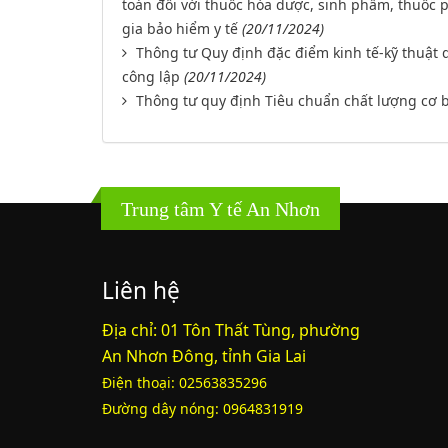
toán đối với thuốc hóa dược, sinh phẩm, thuốc
gia bảo hiểm y tế
(20/11/2024)
Thông tư Quy định đặc điểm kinh tế-kỹ thuật d
công lập
(20/11/2024)
Thông tư quy định Tiêu chuẩn chất lượng cơ b
Trung tâm Y tế An Nhơn
Liên hệ
Địa chỉ: 01 Tôn Thất Tùng, phường
An Nhơn Đông, tỉnh Gia Lai
Điện thoại: 02563835296
Đường dây nóng: 0964831919