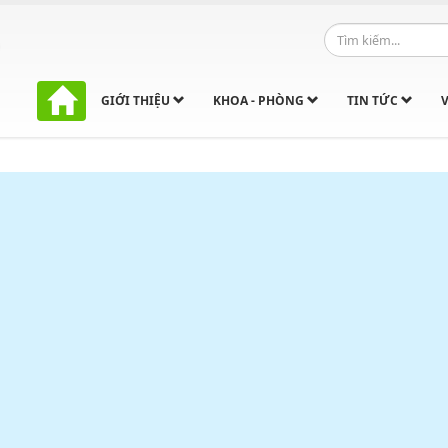
GIỚI THIỆU
KHOA - PHÒNG
TIN TỨC