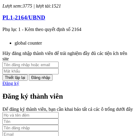
Lượt xem:3775 | lượt tải:1521
PL1-2164/UBND
Phụ lục 1 - Kèm theo quyết định số 2164
Lượt xem:2047 | lượt tải:758
global counter
PL2-2164/UBND
Hãy đăng nhập thành viên để trải nghiệm đầy đủ các tiện ích trên
site
Phụ lục 2 - Kèm theo quyết định số 2164
Lượt xem:2000 | lượt tải:1060
Đăng nhập
Đăng ký
PL3-2164/UBND
Đăng ký thành viên
Phụ lục 3 - Kèm theo quyết định số 2164
Lượt xem:2012 | lượt tải:1159
Để đăng ký thành viên, bạn cần khai báo tất cả các ô trống dưới đây
52/2019/QH14
Luật sửa đổi, bổ sung một số điều của luật cán bộ, công chức. luật