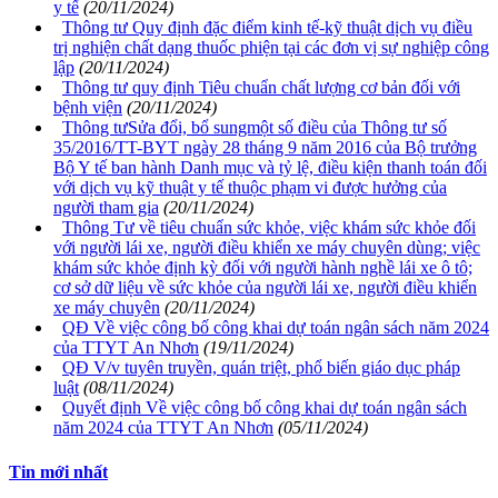
y tế
(20/11/2024)
Thông tư Quy định đặc điểm kinh tế-kỹ thuật dịch vụ điều
trị nghiện chất dạng thuốc phiện tại các đơn vị sự nghiệp công
lập
(20/11/2024)
Thông tư quy định Tiêu chuẩn chất lượng cơ bản đối với
bệnh viện
(20/11/2024)
Thông tưSửa đổi, bổ sungmột số điều của Thông tư số
35/2016/TT-BYT ngày 28 tháng 9 năm 2016 của Bộ trưởng
Bộ Y tế ban hành Danh mục và tỷ lệ, điều kiện thanh toán đối
với dịch vụ kỹ thuật y tế thuộc phạm vi được hưởng của
người tham gia
(20/11/2024)
Thông Tư về tiêu chuẩn sức khỏe, việc khám sức khỏe đối
với người lái xe, người điều khiển xe máy chuyên dùng; việc
khám sức khỏe định kỳ đối với người hành nghề lái xe ô tô;
cơ sở dữ liệu về sức khỏe của người lái xe, người điều khiển
xe máy chuyên
(20/11/2024)
QĐ Về việc công bố công khai dự toán ngân sách năm 2024
của TTYT An Nhơn
(19/11/2024)
QĐ V/v tuyên truyền, quán triệt, phổ biến giáo dục pháp
luật
(08/11/2024)
Quyết định Về việc công bố công khai dự toán ngân sách
năm 2024 của TTYT An Nhơn
(05/11/2024)
Tin mới nhất