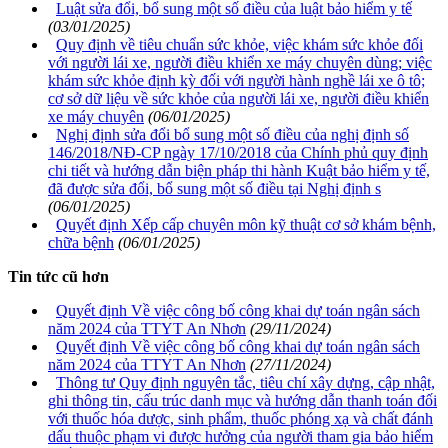
Luật sửa đổi, bổ sung một số điều của luật bảo hiểm y tế
(03/01/2025)
Quy định về tiêu chuẩn sức khỏe, việc khám sức khỏe đối
với người lái xe, người điều khiển xe máy chuyên dùng; việc
khám sức khỏe định kỳ đối với người hành nghề lái xe ô tô;
cơ sở dữ liệu về sức khỏe của người lái xe, người điều khiển
xe máy chuyên
(06/01/2025)
Nghị định sửa đổi bổ sung một số điều của nghị định số
146/2018/NĐ-CP ngày 17/10/2018 của Chính phủ quy định
chi tiết và hướng dẫn biện pháp thi hành Kuật bảo hiểm y tế,
đã được sửa đổi, bổ sung một số điều tại Nghị định s
(06/01/2025)
Quyết định Xếp cấp chuyên môn kỹ thuật cơ sở khám bệnh,
chữa bệnh
(06/01/2025)
Tin tức cũ hơn
Quyết định Về việc công bố công khai dự toán ngân sách
năm 2024 của TTYT An Nhơn
(29/11/2024)
Quyết định Về việc công bố công khai dự toán ngân sách
năm 2024 của TTYT An Nhơn
(27/11/2024)
Thông tư Quy định nguyên tắc, tiêu chí xây dựng, cập nhật,
ghi thông tin, cấu trúc danh mục và hướng dẫn thanh toán đối
với thuốc hóa dược, sinh phẩm, thuốc phóng xạ và chất đánh
dấu thuộc phạm vi được hưởng của người tham gia bảo hiểm