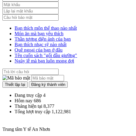
công chức
Lượt xem:1787 | lượt tải:547
Bạn thích môn thể thao nào nhất
Món ăn mà bạn yêu thích
Thần tượng điện ảnh của bạn
Bạn thích nhạc sỹ nào nhất
Quê ngoại của bạn ở đâu
Tên cuốn sách "gối đầu giường"
Ngày lễ mà bạn luôn mong đợi
Đang truy cập
4
Hôm nay
686
Tháng hiện tại
8,377
Tổng lượt truy cập
1,122,981
Trung tâm Y tế An Nhơn