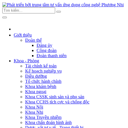
Giới thiệu
Đoàn thể
Đảng ủy
Công đoàn
Đoàn thanh niên
Khoa - Phòng
Tài chính kế toán
Kế hoạch nghiệp vụ
Điều dưỡng
Tổ chức hành chính
Khoa khám bệnh
Khoa ngoại
Khoa CSSK sinh sản và phụ sản
Khoa CCHS tích cực và chống độc
Khoa Nội
Khoa Nhi
Khoa Truyền nhiễm
Khoa chẩn đoán hình ảnh
Dược, vật tư y tế - Trang thiết bị