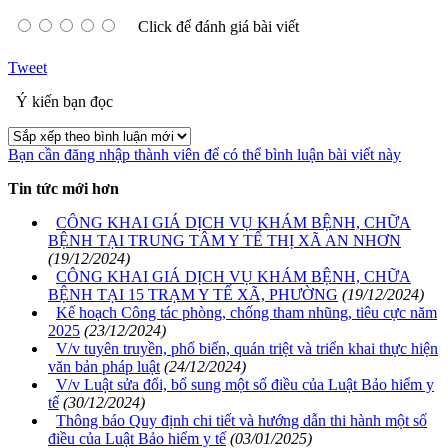
Click để đánh giá bài viết
Tweet
Ý kiến bạn đọc
Bạn cần đăng nhập thành viên để có thể bình luận bài viết này
Tin tức mới hơn
CÔNG KHAI GIÁ DỊCH VỤ KHÁM BỆNH, CHỮA
BỆNH TẠI TRUNG TÂM Y TẾ THỊ XÃ AN NHƠN
(19/12/2024)
CÔNG KHAI GIÁ DỊCH VỤ KHÁM BỆNH, CHỮA
BỆNH TẠI 15 TRẠM Y TẾ XÃ, PHƯỜNG
(19/12/2024)
Kế hoạch Công tác phòng, chống tham nhũng, tiêu cực năm
2025
(23/12/2024)
V/v tuyên truyền, phổ biến, quán triệt và triển khai thực hiện
văn bản pháp luật
(24/12/2024)
V/v Luật sửa đổi, bổ sung một số điều của Luật Bảo hiểm y
tế
(30/12/2024)
Thông báo Quy định chi tiết và hướng dẫn thi hành một số
điều của Luật Bảo hiểm y tế
(03/01/2025)