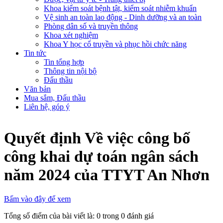
Khoa kiểm soát bệnh tật, kiểm soát nhiễm khuẩn
Vệ sinh an toàn lao động - Dinh dưỡng và an toàn
Phòng dân số và truyền thông
Khoa xét nghiệm
Khoa Y học cổ truyền và phục hồi chức năng
Tin tức
Tin tổng hợp
Thông tin nội bộ
Đấu thầu
Văn bản
Mua sắm, Đấu thầu
Liên hệ, góp ý
Quyết định Về việc công bố
công khai dự toán ngân sách
năm 2024 của TTYT An Nhơn
Bấm vào đây để xem
Tổng số điểm của bài viết là: 0 trong 0 đánh giá