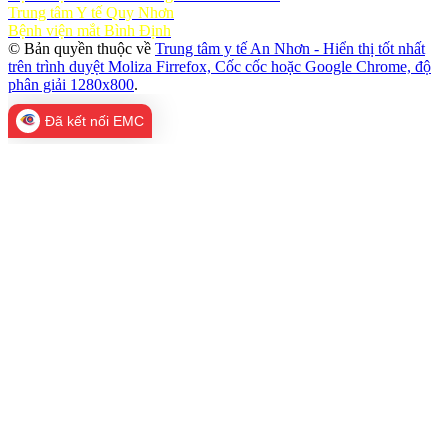
Trung tâm Y tế Quy Nhơn
Bệnh viện mắt Bình Định
© Bản quyền thuộc về
Trung tâm y tế An Nhơn - Hiển thị tốt nhất
trên trình duyệt Moliza Firrefox, Cốc cốc hoặc Google Chrome, độ
phân giải 1280x800
.
Đã kết nối EMC