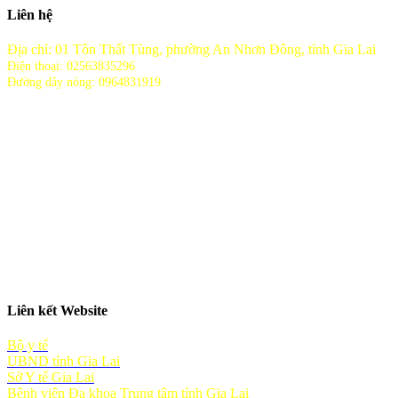
Liên hệ
Địa chỉ: 01 Tôn Thất Tùng, phường An Nhơn Đông, tỉnh Gia Lai
Điện thoại: 02563835296
Đường dây nóng: 0964831919
Liên kết Website
Bộ y tế
UBND tỉnh Gia Lai
Sở Y tế Gia Lai
Bệnh viện Đa khoa Trung tâm tỉnh Gia Lai