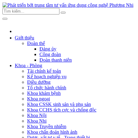
Giới thiệu
Đoàn thể
Đảng ủy
Công đoàn
Đoàn thanh niên
Khoa - Phòng
Tài chính kế toán
Kế hoạch nghiệp vụ
Điều dưỡng
Tổ chức hành chính
Khoa khám bệnh
Khoa ngoại
Khoa CSSK sinh sản và phụ sản
Khoa CCHS tích cực và chống độc
Khoa Nội
Khoa Nhi
Khoa Truyền nhiễm
Khoa chẩn đoán hình ảnh
Dược, vật tư y tế - Trang thiết bị