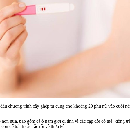
t đầu chương trình cấy ghép tử cung cho khoảng 20 phụ nữ vào cuối n
p hơn nữa, bao gồm cả ở nam giới dị tính vì các cặp đôi có thể "đồng t
con để tránh các rắc rối về thừa kế.