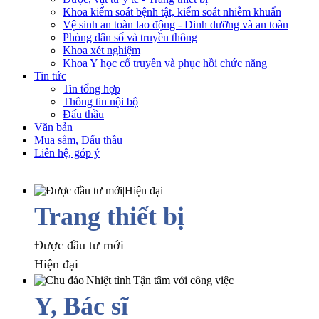
Khoa kiểm soát bệnh tật, kiểm soát nhiễm khuẩn
Vệ sinh an toàn lao động - Dinh dưỡng và an toàn
Phòng dân số và truyền thông
Khoa xét nghiệm
Khoa Y học cổ truyền và phục hồi chức năng
Tin tức
Tin tổng hợp
Thông tin nội bộ
Đấu thầu
Văn bản
Mua sắm, Đấu thầu
Liên hệ, góp ý
Trang thiết bị
Được đầu tư mới
Hiện đại
Y, Bác sĩ