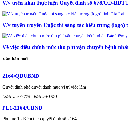
V/v triển khai thực hiện Quyết định số 678/QĐ-BD
V/v tuyên truyền Cuộc thi sáng tác biểu trưng (logo) 
Về việc điều chỉnh mức thu phí vận chuyển bệnh nhâ
Văn bản mới
2164/QĐUBND
Quyết định phê duyệt danh mục vị trí việc làm
Lượt xem:3775 | lượt tải:1521
PL1-2164/UBND
Phụ lục 1 - Kèm theo quyết định số 2164