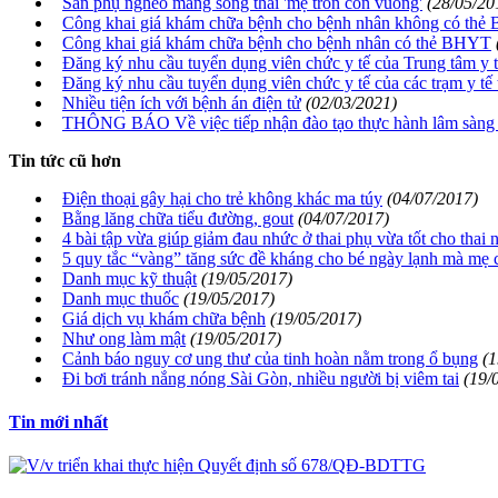
Sản phụ nghèo mang song thai 'mẹ tròn con vuông'
(28/05/20
Công khai giá khám chữa bệnh cho bệnh nhân không có th
Công khai giá khám chữa bệnh cho bệnh nhân có thẻ BHYT
Đăng ký nhu cầu tuyển dụng viên chức y tế của Trung tâm y
Đăng ký nhu cầu tuyển dụng viên chức y tế của các trạm y t
Nhiều tiện ích với bệnh án điện tử
(02/03/2021)
THÔNG BÁO Về việc tiếp nhận đào tạo thực hành lâm sàng 9
Tin tức cũ hơn
Điện thoại gây hại cho trẻ không khác ma túy
(04/07/2017)
Bằng lăng chữa tiểu đường, gout
(04/07/2017)
4 bài tập vừa giúp giảm đau nhức ở thai phụ vừa tốt cho thai 
5 quy tắc “vàng” tăng sức đề kháng cho bé ngày lạnh mà mẹ 
Danh mục kỹ thuật
(19/05/2017)
Danh mục thuốc
(19/05/2017)
Giá dịch vụ khám chữa bệnh
(19/05/2017)
Như ong làm mật
(19/05/2017)
Cảnh báo nguy cơ ung thư của tinh hoàn nằm trong ổ bụng
(1
Đi bơi tránh nắng nóng Sài Gòn, nhiều người bị viêm tai
(19/
Tin mới nhất