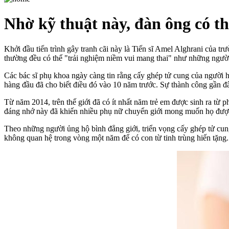
Nhờ kỹ thuật này, đàn ông có t
Khởi đầu tiến trình gây tranh cãi này là Tiến sĩ Amel Alghrani của t
thường đều có thể "trải nghiệm niềm vui mang thai" như những ngườ
Các bác sĩ phụ khoa ngày càng tin rằng cấy ghép tử cung của người hi
hàng đầu đã cho biết điều đó vào 10 năm trước. Sự thành công gần đ
Từ năm 2014, trên thế giới đã có ít nhất năm trẻ em được sinh ra từ
đáng nhớ này đã khiến nhiều phụ nữ chuyển giới mong muốn họ được
Theo những người ủng hộ bình đẳng giới, triển vọng cấy ghép tử cung 
không quan hệ trong vòng một năm để có con từ tinh trùng hiến tặng.