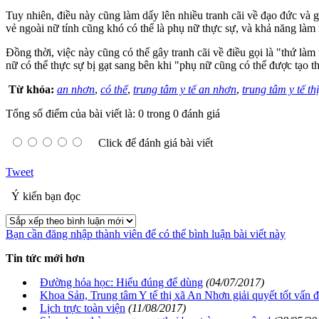
Tuy nhiên, điều này cũng làm dấy lên nhiều tranh cãi về đạo đức và g
vẻ ngoài nữ tính cũng khó có thể là phụ nữ thực sự, và khả năng làm
Đồng thời, việc này cũng có thể gây tranh cãi về điều gọi là "thứ là
nữ có thể thực sự bị gạt sang bên khi "phụ nữ cũng có thể được tạo t
Từ khóa:
an nhơn
,
có thể
,
trung tâm y tế an nhơn
,
trung tâm y tế th
Tổng số điểm của bài viết là: 0 trong 0 đánh giá
Click để đánh giá bài viết
Tweet
Ý kiến bạn đọc
Bạn cần đăng nhập thành viên để có thể bình luận bài viết này
Tin tức mới hơn
Đường hóa học: Hiểu đúng để dùng
(04/07/2017)
Khoa Sản, Trung tâm Y tế thị xã An Nhơn giải quyết tốt vấn 
Lịch trực toàn viện
(11/08/2017)