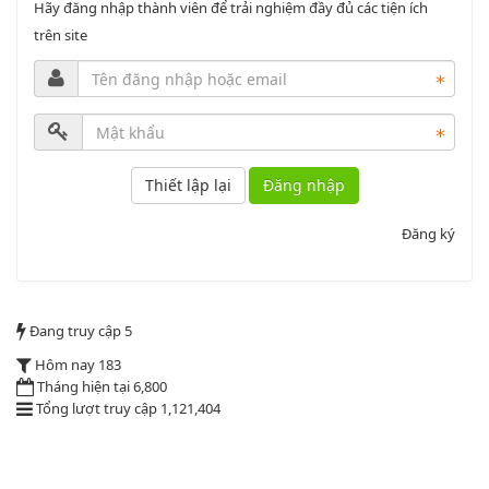
Hãy đăng nhập thành viên để trải nghiệm đầy đủ các tiện ích
công chức
trên site
Lượt xem:1785 | lượt tải:546
2164/QĐUBND
Quyết định phê duyệt danh mục vị trí việc làm
Đăng nhập
Lượt xem:3774 | lượt tải:1521
PL1-2164/UBND
Đăng ký
Phụ lục 1 - Kèm theo quyết định số 2164
Lượt xem:2045 | lượt tải:758
Đang truy cập
5
PL2-2164/UBND
Hôm nay
183
Tháng hiện tại
6,800
Tổng lượt truy cập
1,121,404
Phụ lục 2 - Kèm theo quyết định số 2164
Lượt xem:2000 | lượt tải:1060
PL3-2164/UBND