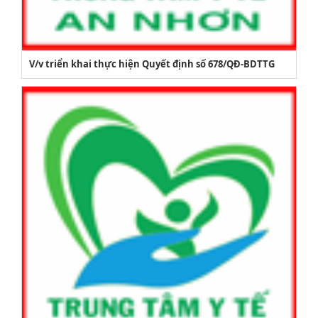
V/v triển khai thực hiện Quyết định số 678/QĐ-BDTTG