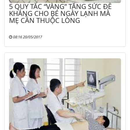
5 QUY TẮC “VÀNG” TĂNG SỨC ĐỀ
KHÁNG CHO BÉ NGÀY LẠNH MÀ
MẸ CẦN THUỘC LÒNG
08:16 20/05/2017