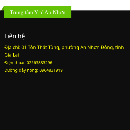
Phụ lục 3 - Kèm theo quyết định số 2164
Trung tâm Y tế An Nhơn
Lượt xem:2010 | lượt tải:1159
52/2019/QH14
Liên hệ
Luật sửa đổi, bổ sung một số điều của luật cán bộ, công chức. luật
Địa chỉ: 01 Tôn Thất Tùng, phường An Nhơn Đông, tỉnh
công chức
Gia Lai
Lượt xem:1785 | lượt tải:546
Điện thoại: 02563835296
Đường dây nóng: 0964831919