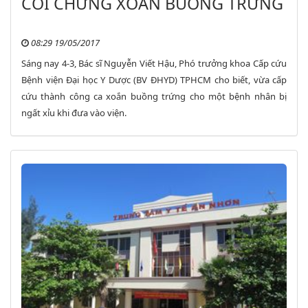
COI CHỪNG XOẮN BUỒNG TRỨNG
08:29 19/05/2017
Sáng nay 4-3, Bác sĩ Nguyễn Viết Hậu, Phó trưởng khoa Cấp cứu
Bệnh viện Đại học Y Dược (BV ĐHYD) TPHCM cho biết, vừa cấp
cứu thành công ca xoắn buồng trứng cho một bệnh nhân bị
ngất xỉu khi đưa vào viện.