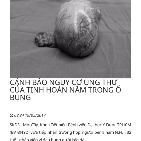
CẢNH BÁO NGUY CƠ UNG THƯ
CỦA TINH HOÀN NẰM TRONG Ổ
BỤNG
08:34 19/05/2017
SKĐS - Mới đây, Khoa Tiết niệu Bệnh viện Đại học Y Dược TPHCM
(BV ĐHYD) vừa tiếp nhận trường hợp người bệnh nam N.H.T, 32
tuổi, nhập viện vì đau bụng dưới kéo dài.