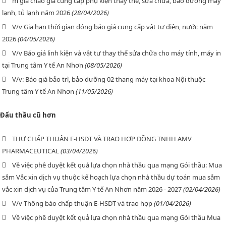
m gia chào giá cung cấp phụ kiện thay thế, sửa chữa, bảo dưỡng máy
lạnh, tủ lạnh năm 2026
(28/04/2026)
V/v Gia hạn thời gian đóng báo giá cung cấp vật tư điện, nước năm
2026
(04/05/2026)
V/v Báo giá linh kiện và vật tư thay thế sửa chữa cho máy tính, máy in
tại Trung tâm Y tế An Nhơn
(08/05/2026)
V/v: Báo giá bảo trì, bảo dưỡng 02 thang máy tại khoa Nội thuộc
Trung tâm Y tế An Nhơn
(11/05/2026)
Đấu thầu cũ hơn
THƯ CHẤP THUẬN E-HSDT VÀ TRAO HỢP ĐỒNG TNHH AMV
PHARMACEUTICAL
(03/04/2026)
Về việc phê duyệt kết quả lựa chọn nhà thầu qua mạng Gói thầu: Mua
sắm Vắc xin dịch vụ thuộc kế hoạch lựa chọn nhà thầu dự toán mua sắm
vắc xin dịch vụ của Trung tâm Y tế An Nhơn năm 2026 - 2027
(02/04/2026)
V/v Thông báo chấp thuận E-HSDT và trao hợp
(01/04/2026)
Về việc phê duyệt kết quả lựa chọn nhà thầu qua mạng Gói thầu Mua