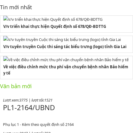
Tin mới nhất
V/v triển khai thực hiện Quyết định số 678/QĐ-BDTTG
V/v tuyên truyền Cuộc thi sáng tác biểu trưng (logo) tỉnh Gia Lai
Về việc điều chỉnh mức thu phí vận chuyển bệnh nhân Bảo hiểm
2164/QĐUBND
y tế
Văn bản mới
Quyết định phê duyệt danh mục vị trí việc làm
Lượt xem:3775 | lượt tải:1521
PL1-2164/UBND
Phụ lục 1 - Kèm theo quyết định số 2164
Lượt xem:2047 | lượt tải:759