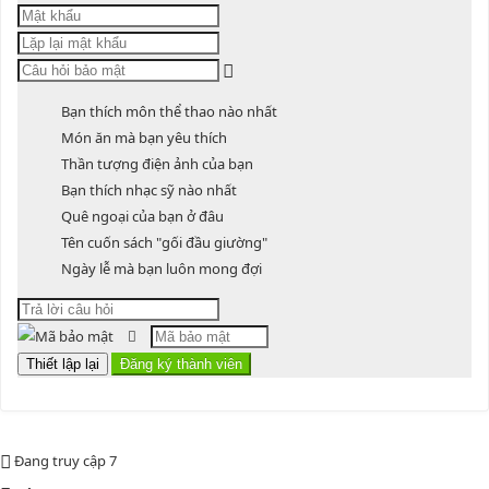
Lượt xem:3775 | lượt tải:1521
PL1-2164/UBND
Bạn thích môn thể thao nào nhất
Phụ lục 1 - Kèm theo quyết định số 2164
Món ăn mà bạn yêu thích
Lượt xem:2047 | lượt tải:759
Thần tượng điện ảnh của bạn
PL2-2164/UBND
Bạn thích nhạc sỹ nào nhất
Quê ngoại của bạn ở đâu
Phụ lục 2 - Kèm theo quyết định số 2164
Tên cuốn sách "gối đầu giường"
Ngày lễ mà bạn luôn mong đợi
Lượt xem:2000 | lượt tải:1060
PL3-2164/UBND
Phụ lục 3 - Kèm theo quyết định số 2164
Lượt xem:2012 | lượt tải:1160
52/2019/QH14
Đang truy cập
7
Luật sửa đổi, bổ sung một số điều của luật cán bộ, công chức. luật công