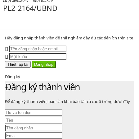
PL2-2164/UBND
Phụ lục 2 - Kèm theo quyết định số 2164
Lượt xem:2000 | lượt tải:1060
PL3-2164/UBND
Hãy đăng nhập thành viên để trải nghiệm đầy đủ các tiện ích trên site
Phụ lục 3 - Kèm theo quyết định số 2164
Lượt xem:2012 | lượt tải:1160
Đăng nhập
52/2019/QH14
Đăng ký
Đăng ký thành viên
Luật sửa đổi, bổ sung một số điều của luật cán bộ, công chức. luật công
chức
Để đăng ký thành viên, bạn cần khai báo tất cả các ô trống dưới đây
Lượt xem:1787 | lượt tải:547
2164/QĐUBND
Quyết định phê duyệt danh mục vị trí việc làm