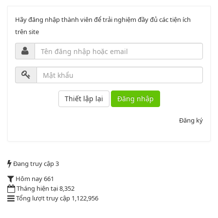
Lượt xem:2000 | lượt tải:1060
PL3-2164/UBND
Hãy đăng nhập thành viên để trải nghiệm đầy đủ các tiện ích
trên site
Phụ lục 3 - Kèm theo quyết định số 2164
Lượt xem:2012 | lượt tải:1159
52/2019/QH14
Đăng nhập
Luật sửa đổi, bổ sung một số điều của luật cán bộ, công chức. luật
công chức
Đăng ký
Lượt xem:1787 | lượt tải:547
2164/QĐUBND
Đang truy cập
3
Quyết định phê duyệt danh mục vị trí việc làm
Hôm nay
661
Tháng hiện tại
8,352
Lượt xem:3775 | lượt tải:1521
Tổng lượt truy cập
1,122,956
PL1-2164/UBND