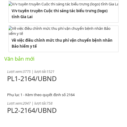
V/v tuyên truyền Cuộc thi sáng tác biểu trưng (logo)
tỉnh Gia Lai
2164/QĐUBND
Về việc điều chỉnh mức thu phí vận chuyển bệnh nhân
Bảo hiểm y tế
Văn bản mới
Quyết định phê duyệt danh mục vị trí việc làm
Lượt xem:3775 | lượt tải:1521
PL1-2164/UBND
Phụ lục 1 - Kèm theo quyết định số 2164
Lượt xem:2047 | lượt tải:758
PL2-2164/UBND
Phụ lục 2 - Kèm theo quyết định số 2164