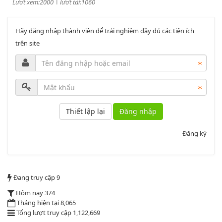
PL3-2164/UBND
Phụ lục 3 - Kèm theo quyết định số 2164
Hãy đăng nhập thành viên để trải nghiệm đầy đủ các tiện ích
trên site
Lượt xem:2011 | lượt tải:1159
52/2019/QH14
Luật sửa đổi, bổ sung một số điều của luật cán bộ, công chức. luật
công chức
Đăng nhập
Lượt xem:1787 | lượt tải:547
2164/QĐUBND
Đăng ký
Quyết định phê duyệt danh mục vị trí việc làm
Đang truy cập
9
Lượt xem:3775 | lượt tải:1521
PL1-2164/UBND
Hôm nay
374
Tháng hiện tại
8,065
Tổng lượt truy cập
1,122,669
Phụ lục 1 - Kèm theo quyết định số 2164