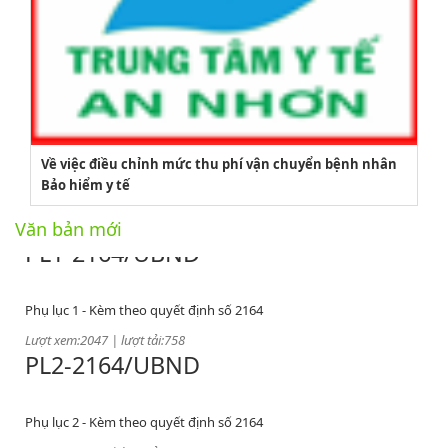
2164/QĐUBND
Về việc điều chỉnh mức thu phí vận chuyển bệnh nhân
Quyết định phê duyệt danh mục vị trí việc làm
Bảo hiểm y tế
Lượt xem:3775 | lượt tải:1521
PL1-2164/UBND
Văn bản mới
Phụ lục 1 - Kèm theo quyết định số 2164
Lượt xem:2047 | lượt tải:758
PL2-2164/UBND
Phụ lục 2 - Kèm theo quyết định số 2164
Lượt xem:2000 | lượt tải:1060