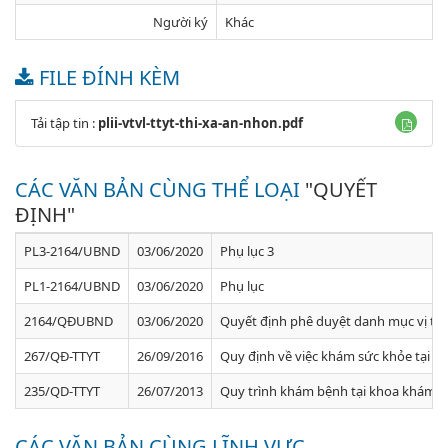
Người ký
Khác
FILE ĐÍNH KÈM
Tải tập tin :
plii-vtvl-ttyt-thi-xa-an-nhon.pdf
CÁC VĂN BẢN CÙNG THỂ LOẠI
"QUYẾT
ĐỊNH"
PL3-2164/UBND
03/06/2020
Phụ lục 3
PL1-2164/UBND
03/06/2020
Phụ lục
2164/QĐUBND
03/06/2020
Quyết định phê duyệt danh mục vị trí 
267/QĐ-TTYT
26/09/2016
Quy định về việc khám sức khỏe tại t
235/QD-TTYT
26/07/2013
Quy trình khám bệnh tại khoa khám c
CÁC VĂN BẢN CÙNG LĨNH VỰC