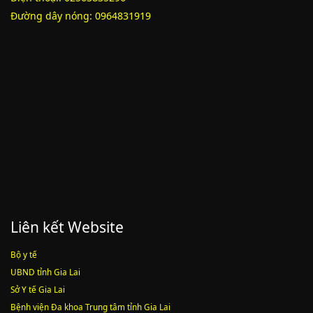
Đường dây nóng: 0964831919
Phụ lục 3 - Kèm theo quyết định số 2164
Lượt xem:2010 | lượt tải:1159
52/2019/QH14
Luật sửa đổi, bổ sung một số điều của luật cán bộ, công chức. luật
công chức
Lượt xem:1784 | lượt tải:546
Liên kết Website
Bộ y tế
UBND tỉnh Gia Lai
Sở Y tế Gia Lai
Bệnh viện Đa khoa Trung tâm tỉnh Gia Lai