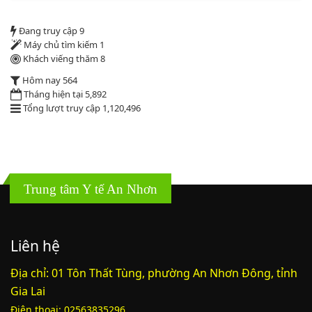
Lượt xem:1784 | lượt tải:546
Đang truy cập
9
2164/QĐUBND
Máy chủ tìm kiếm
1
Khách viếng thăm
8
Quyết định phê duyệt danh mục vị trí việc làm
Hôm nay
564
Tháng hiện tại
5,892
Lượt xem:3772 | lượt tải:1521
Tổng lượt truy cập
1,120,496
PL1-2164/UBND
Phụ lục 1 - Kèm theo quyết định số 2164
Trung tâm Y tế An Nhơn
Lượt xem:2044 | lượt tải:758
PL2-2164/UBND
Liên hệ
Phụ lục 2 - Kèm theo quyết định số 2164
Địa chỉ: 01 Tôn Thất Tùng, phường An Nhơn Đông, tỉnh
Lượt xem:1999 | lượt tải:1060
Gia Lai
PL3-2164/UBND
Điện thoại: 02563835296