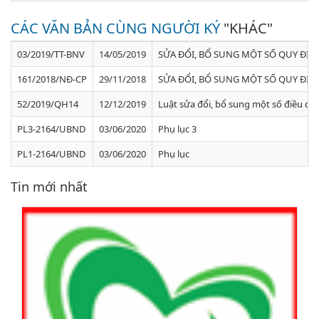
CÁC VĂN BẢN CÙNG NGƯỜI KÝ
"KHÁC"
03/2019/TT-BNV
14/05/2019
SỬA ĐỔI, BỔ SUNG MỘT SỐ QUY ĐỊ
161/2018/NĐ-CP
29/11/2018
SỬA ĐỔI, BỔ SUNG MỘT SỐ QUY ĐỊ
52/2019/QH14
12/12/2019
Luật sửa đổi, bổ sung một số điều của
PL3-2164/UBND
03/06/2020
Phụ lục 3
PL1-2164/UBND
03/06/2020
Phụ lục
Tin mới nhất