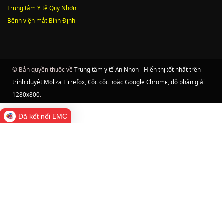
Trung tâm Y tế Quy Nhơn
Bệnh viện mắt Bình Định
© Bản quyền thuộc về
Trung tâm y tế An Nhơn - Hiển thị tốt nhất trên
trình duyệt Moliza Firrefox, Cốc cốc hoặc Google Chrome, độ phân giải
1280x800
.
Đã kết nối EMC