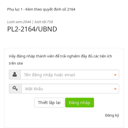
Phụ lục 1 - Kèm theo quyết định số 2164
Lượt xem:2044 | lượt tải:758
PL2-2164/UBND
Phụ lục 2 - Kèm theo quyết định số 2164
Lượt xem:1999 | lượt tải:1060
Hãy đăng nhập thành viên để trải nghiệm đầy đủ các tiện ích
PL3-2164/UBND
trên site
Phụ lục 3 - Kèm theo quyết định số 2164
Lượt xem:2010 | lượt tải:1159
52/2019/QH14
Đăng nhập
Luật sửa đổi, bổ sung một số điều của luật cán bộ, công chức. luật
Đăng ký
công chức