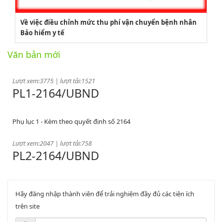
2164/QĐUBND
Về việc điều chỉnh mức thu phí vận chuyển bệnh nhân
Bảo hiểm y tế
Quyết định phê duyệt danh mục vị trí việc làm
Văn bản mới
Lượt xem:3775 | lượt tải:1521
PL1-2164/UBND
Phụ lục 1 - Kèm theo quyết định số 2164
Lượt xem:2047 | lượt tải:758
PL2-2164/UBND
Phụ lục 2 - Kèm theo quyết định số 2164
Hãy đăng nhập thành viên để trải nghiệm đầy đủ các tiện ích
Lượt xem:2000 | lượt tải:1060
PL3-2164/UBND
trên site