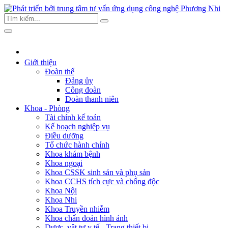
Giới thiệu
Đoàn thể
Đảng ủy
Công đoàn
Đoàn thanh niên
Khoa - Phòng
Tài chính kế toán
Kế hoạch nghiệp vụ
Điều dưỡng
Tổ chức hành chính
Khoa khám bệnh
Khoa ngoại
Khoa CSSK sinh sản và phụ sản
Khoa CCHS tích cực và chống độc
Khoa Nội
Khoa Nhi
Khoa Truyền nhiễm
Khoa chẩn đoán hình ảnh
Dược, vật tư y tế - Trang thiết bị