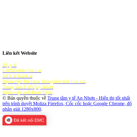
Liên kết Website
Bộ y tế
UBND tỉnh Gia Lai
Sở Y tế Gia Lai
Bệnh viện Đa khoa Trung tâm tỉnh Gia Lai
Trung tâm Y tế Quy Nhơn
Bệnh viện mắt Bình Định
© Bản quyền thuộc về
Trung tâm y tế An Nhơn - Hiển thị tốt nhất
trên trình duyệt Moliza Firrefox, Cốc cốc hoặc Google Chrome, độ
phân giải 1280x800
.
Đã kết nối EMC