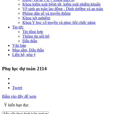
Khoa kiểm soát bệnh tật, kiểm soát nhiễm khuẩn
Vệ sinh an toàn lao động - Dinh dưỡng và an toàn
Phòng dân số và truyền thông
Khoa xét nghiệm
Khoa Y học cổ truyền và phục hồi chức năng
Tin tức
Tin tổng hợp
Thông tin nội bộ
Đấu thầu
Văn bản
Mua sắm, Đấu thầu
Liên hệ, góp ý
Phụ lục dự toán 2114
Tweet
Bấm vào đây để xem
Ý kiến bạn đọc