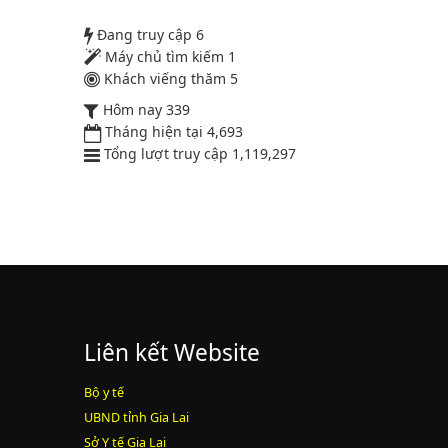
52/2019/QH14
Đang truy cập
6
Máy chủ tìm kiếm
1
Luật sửa đổi, bổ sung một số điều
Khách viếng thăm
5
của luật cán bộ, công chức. luật
Hôm nay
339
công chức
Tháng hiện tại
4,693
Tổng lượt truy cập
1,119,297
Lượt xem:1784 | lượt tải:546
2164/QĐUBND
Quyết định phê duyệt danh mục vị
trí việc làm
Lượt xem:3772 | lượt tải:1521
PL1-2164/UBND
Liên kết Website
Bộ y tế
Phụ lục 1 - Kèm theo quyết định số
UBND tỉnh Gia Lai
2164
Sở Y tế Gia Lai