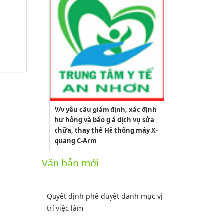
V/v yêu cầu giám định, xác định
hư hỏng và báo giá dịch vụ sửa
chữa, thay thế Hệ thống máy X-
quang C-Arm
2164/QĐUBND
Văn bản mới
Quyết định phê duyệt danh mục vị
trí việc làm
Lượt xem:3772 | lượt tải:1521