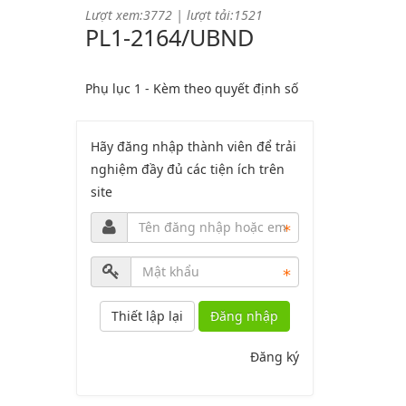
PL1-2164/UBND
Phụ lục 1 - Kèm theo quyết định số
2164
Lượt xem:2044 | lượt tải:758
PL2-2164/UBND
Hãy đăng nhập thành viên để trải
nghiệm đầy đủ các tiện ích trên
site
Phụ lục 2 - Kèm theo quyết định số
2164
Lượt xem:1998 | lượt tải:1060
PL3-2164/UBND
Đăng nhập
Phụ lục 3 - Kèm theo quyết định số
2164
Đăng ký
Lượt xem:2010 | lượt tải:1158