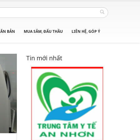
VĂN BẢN
MUA SẮM, ĐẤU THẦU
LIÊN HỆ, GÓP Ý
Tin mới nhất