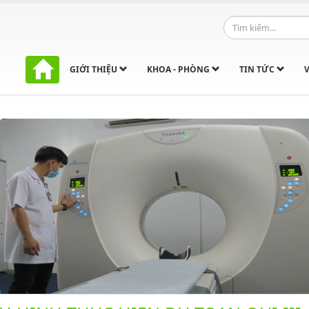
GIỚI THIỆU
KHOA - PHÒNG
TIN TỨC