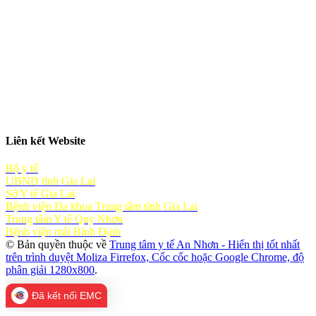
Liên kết Website
Bộ y tế
UBND tỉnh Gia Lai
Sở Y tế Gia Lai
Bệnh viện Đa khoa Trung tâm tỉnh Gia Lai
Trung tâm Y tế Quy Nhơn
Bệnh viện mắt Bình Định
© Bản quyền thuộc về
Trung tâm y tế An Nhơn - Hiển thị tốt nhất
trên trình duyệt Moliza Firrefox, Cốc cốc hoặc Google Chrome, độ
phân giải 1280x800
.
Đã kết nối EMC