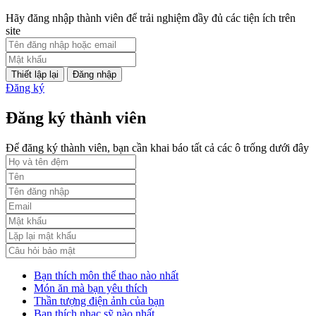
PL2-2164/UBND
Hãy đăng nhập thành viên để trải nghiệm đầy đủ các tiện ích trên
site
Phụ lục 2 - Kèm theo quyết định số 2164
Lượt xem:2000 | lượt tải:1060
Đăng nhập
Đăng ký
PL3-2164/UBND
Đăng ký thành viên
Phụ lục 3 - Kèm theo quyết định số 2164
Lượt xem:2010 | lượt tải:1159
Để đăng ký thành viên, bạn cần khai báo tất cả các ô trống dưới đây
52/2019/QH14
Luật sửa đổi, bổ sung một số điều của luật cán bộ, công chức. luật
công chức
Lượt xem:1785 | lượt tải:546
Bạn thích môn thể thao nào nhất
Món ăn mà bạn yêu thích
Thần tượng điện ảnh của bạn
Bạn thích nhạc sỹ nào nhất