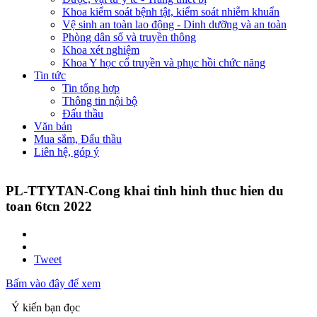
Khoa kiểm soát bệnh tật, kiểm soát nhiễm khuẩn
Vệ sinh an toàn lao động - Dinh dưỡng và an toàn
Phòng dân số và truyền thông
Khoa xét nghiệm
Khoa Y học cổ truyền và phục hồi chức năng
Tin tức
Tin tổng hợp
Thông tin nội bộ
Đấu thầu
Văn bản
Mua sắm, Đấu thầu
Liên hệ, góp ý
PL-TTYTAN-Cong khai tinh hinh thuc hien du
toan 6tcn 2022
Tweet
Bấm vào đây để xem
Ý kiến bạn đọc