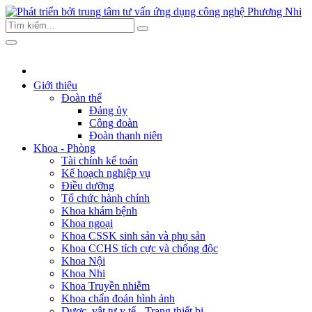
Giới thiệu
Đoàn thể
Đảng ủy
Công đoàn
Đoàn thanh niên
Khoa - Phòng
Tài chính kế toán
Kế hoạch nghiệp vụ
Điều dưỡng
Tổ chức hành chính
Khoa khám bệnh
Khoa ngoại
Khoa CSSK sinh sản và phụ sản
Khoa CCHS tích cực và chống độc
Khoa Nội
Khoa Nhi
Khoa Truyền nhiễm
Khoa chẩn đoán hình ảnh
Dược, vật tư y tế - Trang thiết bị