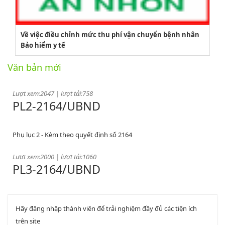
Lượt xem:3775 | lượt tải:1521
PL1-2164/UBND
Về việc điều chỉnh mức thu phí vận chuyển bệnh nhân
Bảo hiểm y tế
Phụ lục 1 - Kèm theo quyết định số 2164
Văn bản mới
Lượt xem:2047 | lượt tải:758
PL2-2164/UBND
Phụ lục 2 - Kèm theo quyết định số 2164
Lượt xem:2000 | lượt tải:1060
PL3-2164/UBND
Phụ lục 3 - Kèm theo quyết định số 2164
Hãy đăng nhập thành viên để trải nghiệm đầy đủ các tiện ích
Lượt xem:2011 | lượt tải:1159
52/2019/QH14
trên site