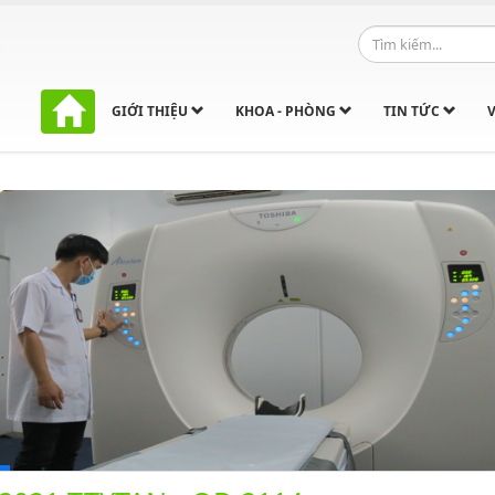
GIỚI THIỆU
KHOA - PHÒNG
TIN TỨC