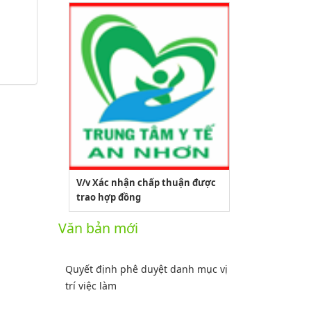
V/v Xác nhận chấp thuận được
trao hợp đồng
2164/QĐUBND
Văn bản mới
Quyết định phê duyệt danh mục vị
trí việc làm
Lượt xem:3772 | lượt tải:1521