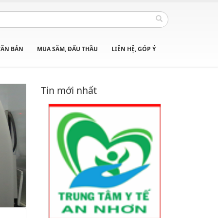
VĂN BẢN
MUA SẮM, ĐẤU THẦU
LIÊN HỆ, GÓP Ý
Tin mới nhất