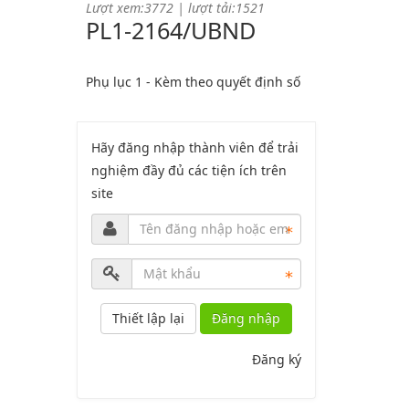
PL1-2164/UBND
Phụ lục 1 - Kèm theo quyết định số
2164
Lượt xem:2044 | lượt tải:758
PL2-2164/UBND
Hãy đăng nhập thành viên để trải
nghiệm đầy đủ các tiện ích trên
site
Phụ lục 2 - Kèm theo quyết định số
2164
Lượt xem:1998 | lượt tải:1060
PL3-2164/UBND
Đăng nhập
Phụ lục 3 - Kèm theo quyết định số
2164
Đăng ký
Lượt xem:2010 | lượt tải:1159