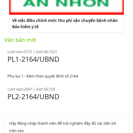
2164/QĐUBND
Về việc điều chỉnh mức thu phí vận chuyển bệnh nhân
Bảo hiểm y tế
Quyết định phê duyệt danh mục vị trí việc làm
Văn bản mới
Lượt xem:3775 | lượt tải:1521
PL1-2164/UBND
Phụ lục 1 - Kèm theo quyết định số 2164
Lượt xem:2047 | lượt tải:758
PL2-2164/UBND
Phụ lục 2 - Kèm theo quyết định số 2164
Lượt xem:2000 | lượt tải:1060
Hãy đăng nhập thành viên để trải nghiệm đầy đủ các tiện ích
PL3-2164/UBND
trên site