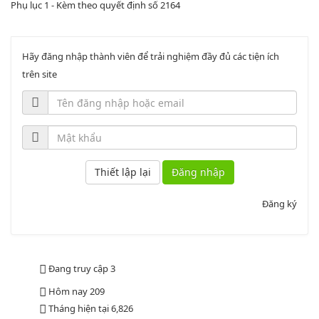
Phụ lục 1 - Kèm theo quyết định số 2164
Lượt xem:2046 | lượt tải:758
PL2-2164/UBND
Hãy đăng nhập thành viên để trải nghiệm đầy đủ các tiện ích
trên site
Phụ lục 2 - Kèm theo quyết định số 2164
Lượt xem:2000 | lượt tải:1060
PL3-2164/UBND
Phụ lục 3 - Kèm theo quyết định số 2164
Đăng nhập
Lượt xem:2010 | lượt tải:1159
52/2019/QH14
Đăng ký
Luật sửa đổi, bổ sung một số điều của luật cán bộ, công chức. luật
công chức
Đang truy cập
3
Lượt xem:1785 | lượt tải:546
Hôm nay
209
Tháng hiện tại
6,826