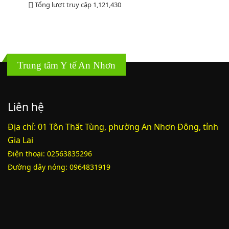
Tổng lượt truy cập
1,121,430
Trung tâm Y tế An Nhơn
Liên hệ
Địa chỉ: 01 Tôn Thất Tùng, phường An Nhơn Đông, tỉnh
Gia Lai
Điện thoại: 02563835296
Đường dây nóng: 0964831919