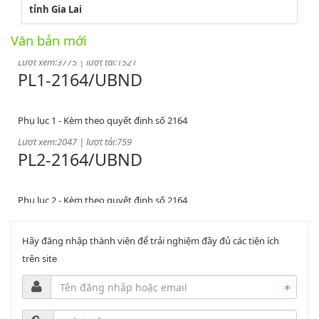
tỉnh Gia Lai
Quyết định phê duyệt danh mục vị trí việc làm
Văn bản mới
Lượt xem:3775 | lượt tải:1521
PL1-2164/UBND
Phụ lục 1 - Kèm theo quyết định số 2164
Lượt xem:2047 | lượt tải:759
PL2-2164/UBND
Phụ lục 2 - Kèm theo quyết định số 2164
Lượt xem:2000 | lượt tải:1060
PL3-2164/UBND
Hãy đăng nhập thành viên để trải nghiệm đầy đủ các tiện ích
trên site
Phụ lục 3 - Kèm theo quyết định số 2164
Lượt xem:2012 | lượt tải:1160
52/2019/QH14