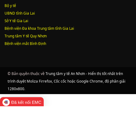
Bộ y tế
UBND tỉnh Gia Lai
Sở Y tế Gia Lai
Bệnh viện Đa khoa Trung tâm tỉnh Gia Lai
Trung tâm Y tế Quy Nhơn
Bệnh viện mắt Bình Định
© Bản quyền thuộc về
Trung tâm y tế An Nhơn - Hiển thị tốt nhất trên
trình duyệt Moliza Firrefox, Cốc cốc hoặc Google Chrome, độ phân giải
1280x800
.
Đã kết nối EMC