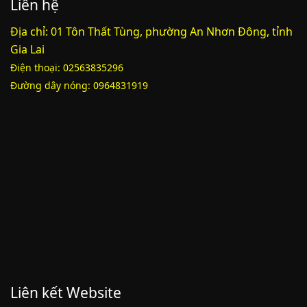
Liên hệ
PL3-2164/UBND
Địa chỉ: 01 Tôn Thất Tùng, phường An Nhơn Đông, tỉnh
Gia Lai
Phụ lục 3 - Kèm theo quyết định số 2164
Điện thoại: 02563835296
Lượt xem:2012 | lượt tải:1160
52/2019/QH14
Đường dây nóng: 0964831919
Luật sửa đổi, bổ sung một số điều của luật cán bộ, công chức. luật
công chức
Lượt xem:1787 | lượt tải:547
Liên kết Website