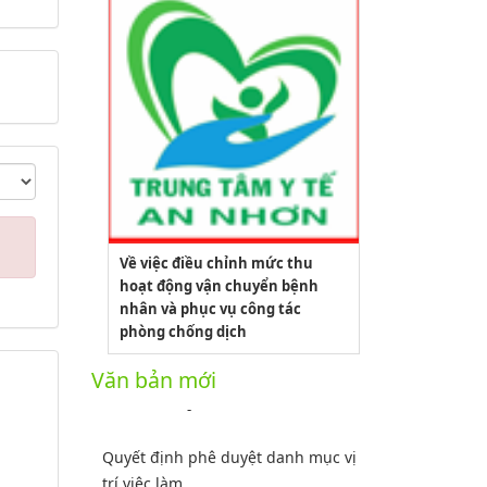
Về việc điều chỉnh mức thu
hoạt động vận chuyển bệnh
nhân và phục vụ công tác
phòng chống dịch
2164/QĐUBND
Văn bản mới
Quyết định phê duyệt danh mục vị
trí việc làm
Lượt xem:3772 | lượt tải:1521