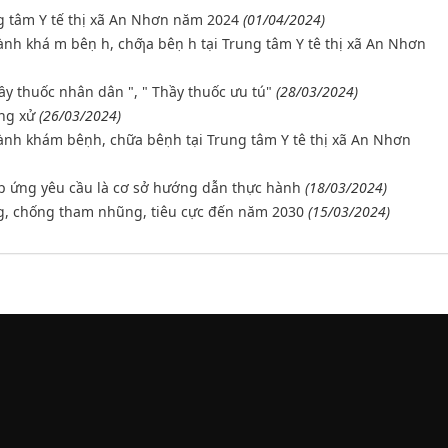
g tâm Y tế thị xã An Nhơn năm 2024
(01/04/2024)
̀nh khá m bêṇ h, chƣ̃a bêṇ h tại Trung tâm Y tê thị xã An Nhơn
ầy thuốc nhân dân ", " Thầy thuốc ưu tú"
(28/03/2024)
ứng xử
(26/03/2024)
̀nh khám bêṇh, chữa bêṇh tại Trung tâm Y tê thị xã An Nhơn
 ứng yêu cầu là cơ sở hướng dẫn thực hành
(18/03/2024)
g, chống tham nhũng, tiêu cực đến năm 2030
(15/03/2024)