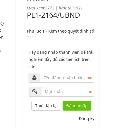
PL1-2164/UBND
Phụ lục 1 - Kèm theo quyết định số
4)
2164
c
Lượt xem:2044 | lượt tải:758
An
PL2-2164/UBND
n
Hãy đăng nhập thành viên để trải
Phụ lục 2 - Kèm theo quyết định số
nghiệm đầy đủ các tiện ích trên
2164
site
Lượt xem:1999 | lượt tải:1060
PL3-2164/UBND
Phụ lục 3 - Kèm theo quyết định số
2164
Đăng nhập
Lượt xem:2010 | lượt tải:1159
Đăng ký
52/2019/QH14