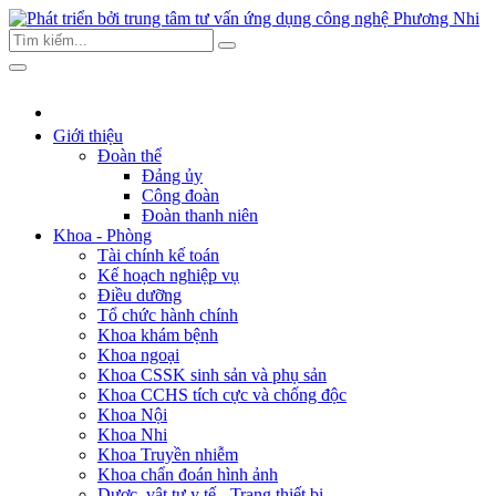
Giới thiệu
Đoàn thể
Đảng ủy
Công đoàn
Đoàn thanh niên
Khoa - Phòng
Tài chính kế toán
Kế hoạch nghiệp vụ
Điều dưỡng
Tổ chức hành chính
Khoa khám bệnh
Khoa ngoại
Khoa CSSK sinh sản và phụ sản
Khoa CCHS tích cực và chống độc
Khoa Nội
Khoa Nhi
Khoa Truyền nhiễm
Khoa chẩn đoán hình ảnh
Dược, vật tư y tế - Trang thiết bị