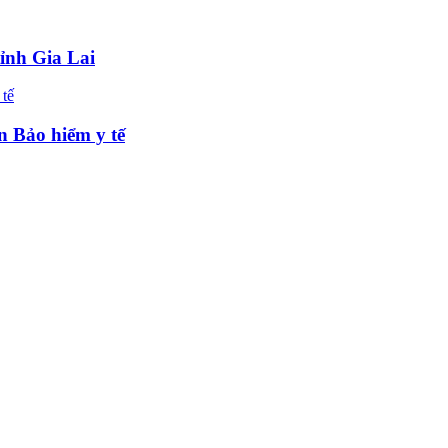
tỉnh Gia Lai
n Bảo hiểm y tế