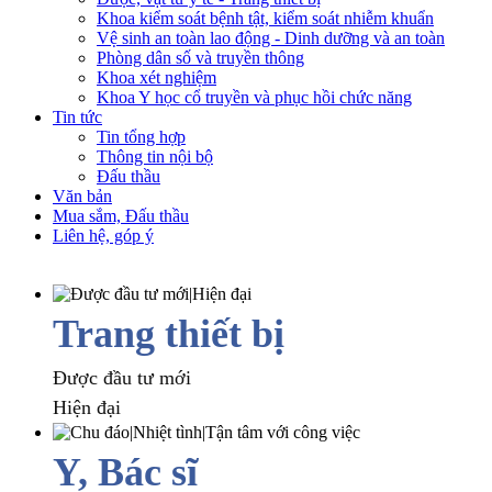
Khoa kiểm soát bệnh tật, kiểm soát nhiễm khuẩn
Vệ sinh an toàn lao động - Dinh dưỡng và an toàn
Phòng dân số và truyền thông
Khoa xét nghiệm
Khoa Y học cổ truyền và phục hồi chức năng
Tin tức
Tin tổng hợp
Thông tin nội bộ
Đấu thầu
Văn bản
Mua sắm, Đấu thầu
Liên hệ, góp ý
Trang thiết bị
Được đầu tư mới
Hiện đại
Y, Bác sĩ