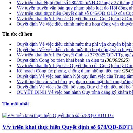
V/v triển khai Nghị định số 280/2025/NĐ-CP ngày 27 tháng
V/v tuyên truyền văn bản quy phạm pháp luật do Hội đồng nh
V/v triển khai thực hiện Quyết định số 645/QĐ-QLD của C
V/v triển khai thực hiện các Quyết định của Cục Quản lý Dư
Quyết định Về việc điều chỉnh mức thu hoạt động vận chuyể
Tin tức cũ hơn
Quyết định Về việc điều chỉnh mức thu phí vận chuyển bệnh 
Quyết định Về việc điều chỉnh mức thu hoạt động vận chuyể
V/v triển khai thực hiện Quyết định số 37/2025/QĐ-TTg ngà
Quyet dinh Cong bo trien khai benh an dien tu
(30/09/2025)
V/v triển khai thực hiện các Quyết định của Cục Quản lý Dư
Kế hoạch Công tác phòng, chống tham nhũng, tiêu cực
(25/0
Quyết định Về việc ban hành Nội quy làm việc của Trung tâ
V/v thông tin các văn bản quy phạm pháp luật do Trung ương
Quyết định Về việc sửa đổi, bổ sung Quy chế chi tiêu nội b
QUYẾT ĐỊNH Về việc ban hành Quy trình đăng ký khám bện
Tin mới nhất
V/v triển khai thực hiện Quyết định số 678/QĐ-BD