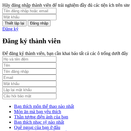
PL2-2164/UBND
Hãy đăng nhập thành viên để trải nghiệm đầy đủ các tiện ích trên site
Phụ lục 2 - Kèm theo quyết định số 2164
Đăng nhập
Lượt xem:1999 | lượt tải:1060
Đăng ký
PL3-2164/UBND
Đăng ký thành viên
Phụ lục 3 - Kèm theo quyết định số 2164
Để đăng ký thành viên, bạn cần khai báo tất cả các ô trống dưới đây
Lượt xem:2010 | lượt tải:1159
52/2019/QH14
Luật sửa đổi, bổ sung một số điều của luật cán bộ, công chức. luật c
Lượt xem:1784 | lượt tải:546
Bạn thích môn thể thao nào nhất
Món ăn mà bạn yêu thích
Thần tượng điện ảnh của bạn
Bạn thích nhạc sỹ nào nhất
Quê ngoại của bạn ở đâu