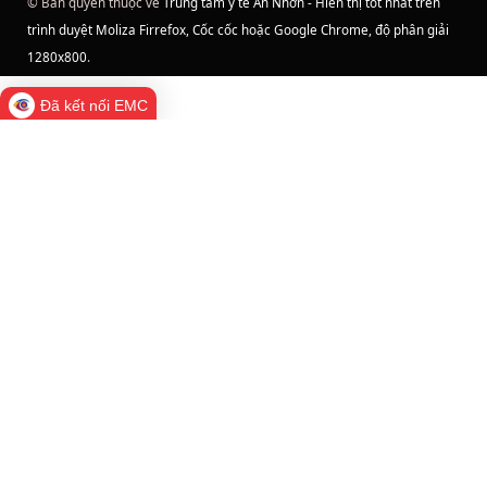
© Bản quyền thuộc về
Trung tâm y tế An Nhơn - Hiển thị tốt nhất trên
trình duyệt Moliza Firrefox, Cốc cốc hoặc Google Chrome, độ phân giải
1280x800
.
Đã kết nối EMC