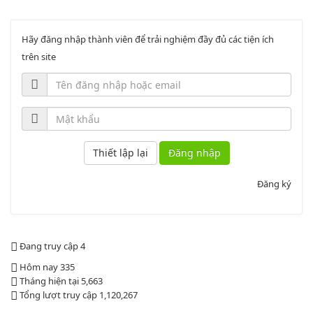
Lượt xem:2044 | lượt tải:758
PL2-2164/UBND
Hãy đăng nhập thành viên để trải nghiệm đầy đủ các tiện ích
trên site
Phụ lục 2 - Kèm theo quyết định số 2164
Lượt xem:1998 | lượt tải:1060
PL3-2164/UBND
Phụ lục 3 - Kèm theo quyết định số 2164
Đăng nhập
Lượt xem:2010 | lượt tải:1159
52/2019/QH14
Đăng ký
Luật sửa đổi, bổ sung một số điều của luật cán bộ, công chức. luật
công chức
Đang truy cập
4
Lượt xem:1784 | lượt tải:546
Hôm nay
335
Tháng hiện tại
5,663
Tổng lượt truy cập
1,120,267