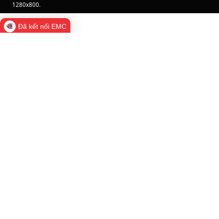
1280x800
.
Đã kết nối EMC