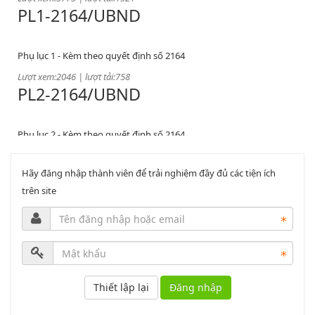
Phụ lục 1 - Kèm theo quyết định số 2164
Lượt xem:2046 | lượt tải:758
PL2-2164/UBND
Phụ lục 2 - Kèm theo quyết định số 2164
Lượt xem:2000 | lượt tải:1060
PL3-2164/UBND
Hãy đăng nhập thành viên để trải nghiệm đầy đủ các tiện ích
trên site
Phụ lục 3 - Kèm theo quyết định số 2164
Lượt xem:2010 | lượt tải:1159
52/2019/QH14
Luật sửa đổi, bổ sung một số điều của luật cán bộ, công chức. luật
Đăng nhập
công chức
Lượt xem:1785 | lượt tải:546