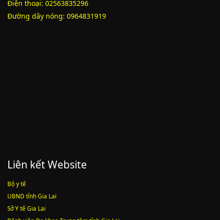
Điện thoại: 02563835296
Lượt xem:2010 | lượt tải:1159
52/2019/QH14
Đường dây nóng: 0964831919
Luật sửa đổi, bổ sung một số điều của luật cán bộ, công chức. luật
công chức
Lượt xem:1785 | lượt tải:546
Liên kết Website
Bộ y tế
UBND tỉnh Gia Lai
Sở Y tế Gia Lai