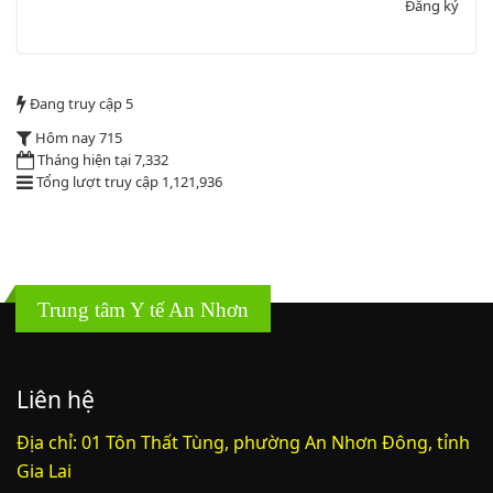
Đăng ký
2164/QĐUBND
Đang truy cập
5
Quyết định phê duyệt danh mục vị trí việc làm
Lượt xem:3775 | lượt tải:1521
Hôm nay
715
PL1-2164/UBND
Tháng hiện tại
7,332
Tổng lượt truy cập
1,121,936
Phụ lục 1 - Kèm theo quyết định số 2164
Lượt xem:2046 | lượt tải:758
PL2-2164/UBND
Trung tâm Y tế An Nhơn
Phụ lục 2 - Kèm theo quyết định số 2164
Lượt xem:2000 | lượt tải:1060
Liên hệ
PL3-2164/UBND
Địa chỉ: 01 Tôn Thất Tùng, phường An Nhơn Đông, tỉnh
Gia Lai
Phụ lục 3 - Kèm theo quyết định số 2164