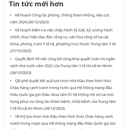
Tin tức mới hơn
Kế hoạch Công tác phòng, chống tham nhũng, tiêu cực
năm 2024
(26/12/2023)
Kế hoạch Kiểm tra việc chấp hành kỷ luật, kỷ cương hành
chính, thực hiện đạo đức công vụ, văn hóa công sở tại các
khoa, phòng, trạm Y tế xã, phƣờng trực thuộc Trung tâm Y tế
(27/12/2023)
Quyết định Về việc công bố công khai quyết toán chi ngân
sách nhà nước năm 2022 của Trung tâm Y tế thị xã An Nhơn.
(28/12/2023)
QĐ phê duyệt kết quả lựa chọn nhà thầu theo hình thức
Chào hàng cạnh tranh trong nước qua Hệ thống mạng đấu
thầu Quốc gia gói thầu: Mua sắm 01 hệ thống nội soi tai mũi
họng phục vụ công tác khám bệnh, chữa bệnh của Trung tâm
Y tế thị xã An Nhơn
(29/12/2023)
TB KQ lựa chọn nhà thầu theo hình thức Chào hàng cạnh
tranh trong nƣớc qua Hệ thống mạng đấu thầu Quốc gia Gói