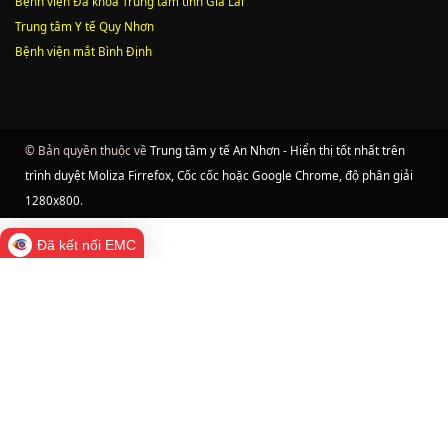
Bệnh viện Đa khoa Trung tâm tỉnh Gia Lai
Trung tâm Y tế Quy Nhơn
Bệnh viện mắt Bình Định
© Bản quyền thuộc về
Trung tâm y tế An Nhơn - Hiển thị tốt nhất trên
trình duyệt Moliza Firrefox, Cốc cốc hoặc Google Chrome, độ phân giải
1280x800
.
Đã kết nối EMC