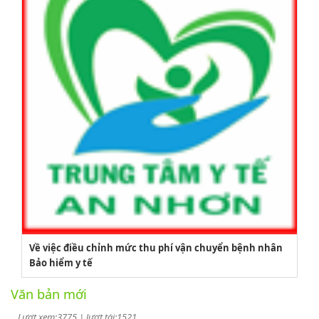
2164/QĐUBND
Về việc điều chỉnh mức thu phí vận chuyển bệnh nhân
Bảo hiểm y tế
Quyết định phê duyệt danh mục vị trí việc làm
Văn bản mới
Lượt xem:3775 | lượt tải:1521
PL1-2164/UBND