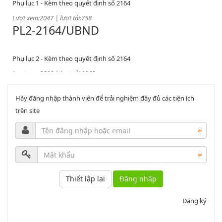
Lượt xem:2047 | lượt tải:758
PL2-2164/UBND
Phụ lục 2 - Kèm theo quyết định số 2164
Lượt xem:2000 | lượt tải:1060
PL3-2164/UBND
Hãy đăng nhập thành viên để trải nghiệm đầy đủ các tiện ích
Phụ lục 3 - Kèm theo quyết định số 2164
trên site
Lượt xem:2010 | lượt tải:1159
52/2019/QH14
Luật sửa đổi, bổ sung một số điều của luật cán bộ, công chức. luật
công chức
Đăng nhập
Lượt xem:1785 | lượt tải:546
Đăng ký
2164/QĐUBND