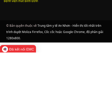
Bệnh viện mắt Bình Định
© Bản quyền thuộc về
Trung tâm y tế An Nhơn - Hiển thị tốt nhất trên
trình duyệt Moliza Firrefox, Cốc cốc hoặc Google Chrome, độ phân giải
1280x800
.
Đã kết nối EMC