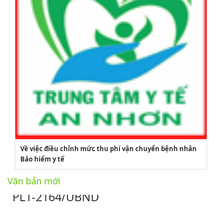
2164/QĐUBND
Về việc điều chỉnh mức thu phí vận chuyển bệnh nhân
Quyết định phê duyệt danh mục vị trí việc làm
Bảo hiểm y tế
Lượt xem:3775 | lượt tải:1521
Văn bản mới
PL1-2164/UBND
Phụ lục 1 - Kèm theo quyết định số 2164