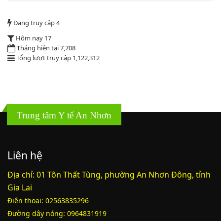
Quyết định phê duyệt danh mục vị trí việc làm
Đang truy cập
4
Lượt xem:3775 | lượt tải:1521
PL1-2164/UBND
Hôm nay
17
Tháng hiện tại
7,708
Tổng lượt truy cập
1,122,312
Phụ lục 1 - Kèm theo quyết định số 2164
Lượt xem:2047 | lượt tải:758
PL2-2164/UBND
Trung tâm Y tế An Nhơn
Phụ lục 2 - Kèm theo quyết định số 2164
Lượt xem:2000 | lượt tải:1060
PL3-2164/UBND
Liên hệ
Địa chỉ: 01 Tôn Thất Tùng, phường An Nhơn Đông, tỉnh
Phụ lục 3 - Kèm theo quyết định số 2164
Gia Lai
Lượt xem:2010 | lượt tải:1159
Điện thoại: 02563835296
52/2019/QH14
Đường dây nóng: 0964831919