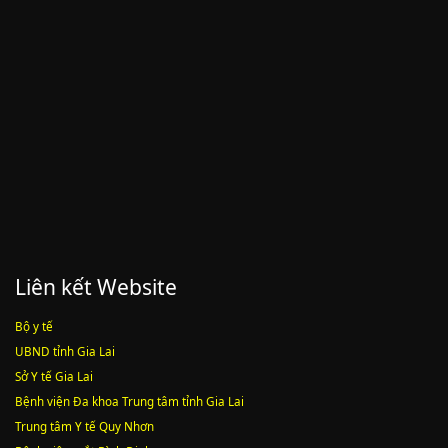
Luật sửa đổi, bổ sung một số điều của luật cán bộ, công chức. luật
công chức
Lượt xem:1785 | lượt tải:546
Liên kết Website
Bộ y tế
UBND tỉnh Gia Lai
Sở Y tế Gia Lai
Bệnh viện Đa khoa Trung tâm tỉnh Gia Lai
Trung tâm Y tế Quy Nhơn