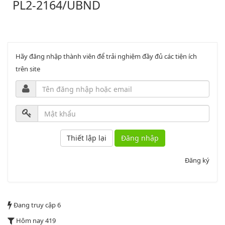
Phụ lục 2 - Kèm theo quyết định số 2164
Lượt xem:2000 | lượt tải:1060
PL3-2164/UBND
Hãy đăng nhập thành viên để trải nghiệm đầy đủ các tiện ích
trên site
Phụ lục 3 - Kèm theo quyết định số 2164
Lượt xem:2012 | lượt tải:1160
52/2019/QH14
Luật sửa đổi, bổ sung một số điều của luật cán bộ, công chức. luật
Đăng nhập
công chức
Đăng ký
Lượt xem:1787 | lượt tải:547
2164/QĐUBND
Đang truy cập
6
Quyết định phê duyệt danh mục vị trí việc làm
Hôm nay
419