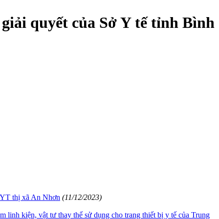
iải quyết của Sở Y tế tỉnh Bình
TTYT thị xã An Nhơn
(11/12/2023)
nh kiện, vật tư thay thế sử dụng cho trang thiết bị y tế của Trung