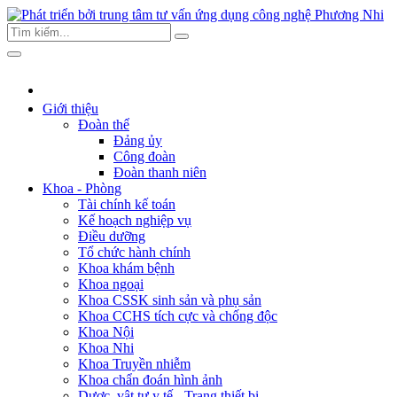
Giới thiệu
Đoàn thể
Đảng ủy
Công đoàn
Đoàn thanh niên
Khoa - Phòng
Tài chính kế toán
Kế hoạch nghiệp vụ
Điều dưỡng
Tổ chức hành chính
Khoa khám bệnh
Khoa ngoại
Khoa CSSK sinh sản và phụ sản
Khoa CCHS tích cực và chống độc
Khoa Nội
Khoa Nhi
Khoa Truyền nhiễm
Khoa chẩn đoán hình ảnh
Dược, vật tư y tế - Trang thiết bị