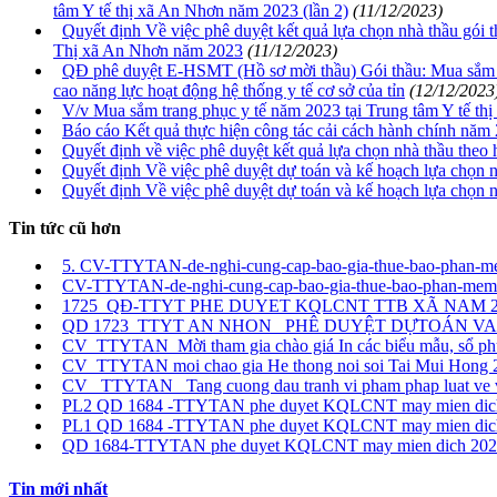
tâm Y tế thị xã An Nhơn năm 2023 (lần 2)
(11/12/2023)
Quyết định Về việc phê duyệt kết quả lựa chọn nhà thầu gói 
Thị xã An Nhơn năm 2023
(11/12/2023)
QĐ phê duyệt E-HSMT (Hồ sơ mời thầu) Gói thầu: Mua sắm 01
cao năng lực hoạt động hệ thống y tế cơ sở của tỉn
(12/12/2023
V/v Mua sắm trang phục y tế năm 2023 tại Trung tâm Y tế th
Báo cáo Kết quả thực hiện công tác cải cách hành chính năm
Quyết định về việc phê duyệt kết quả lựa chọn nhà thầu theo
Quyết định Về việc phê duyệt dự toán và kế hoạch lựa chọn 
Quyết định Về việc phê duyệt dự toán và kế hoạch lựa chọn 
Tin tức cũ hơn
5. CV-TTYTAN-de-nghi-cung-cap-bao-gia-thue-bao-pha
CV-TTYTAN-de-nghi-cung-cap-bao-gia-thue-bao-phan-me
1725_QĐ-TTYT PHE DUYET KQLCNT TTB XÃ NAM 20
QD 1723_TTYT AN NHON_ PHÊ DUYỆT DỰTOÁN VA 
CV_TTYTAN_Mời tham gia chào giá In các biểu mẫu, sổ ph
CV_TTYTAN moi chao gia He thong noi soi Tai Mui Hong 
CV_ TTYTAN_ Tang cuong dau tranh vi pham phap luat ve vu 
PL2 QD 1684 -TTYTAN phe duyet KQLCNT may mien dic
PL1 QD 1684 -TTYTAN phe duyet KQLCNT may mien dic
QD 1684-TTYTAN phe duyet KQLCNT may mien dich 202
Tin mới nhất