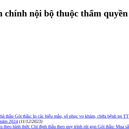
chính nội bộ thuộc thẩm quyền g
nhà thầu Gói thầu: In các biểu mẫu, sổ phục vụ khám, chữa bệnh tại 
 năm 2024
(11/12/2023)
o hình thức Chỉ định thầu theo quy trình rút gọn Gói thầu: Mua sắm li