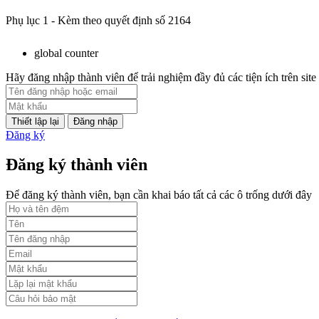
Phụ lục 1 - Kèm theo quyết định số 2164
Lượt xem:2044 | lượt tải:758
global counter
PL2-2164/UBND
Hãy đăng nhập thành viên để trải nghiệm đầy đủ các tiện ích trên site
Phụ lục 2 - Kèm theo quyết định số 2164
Đăng nhập
Lượt xem:1998 | lượt tải:1060
Đăng ký
PL3-2164/UBND
Đăng ký thành viên
Phụ lục 3 - Kèm theo quyết định số 2164
Để đăng ký thành viên, bạn cần khai báo tất cả các ô trống dưới đây
Lượt xem:2010 | lượt tải:1159
52/2019/QH14
Luật sửa đổi, bổ sung một số điều của luật cán bộ, công chức. luật c
Lượt xem:1784 | lượt tải:546