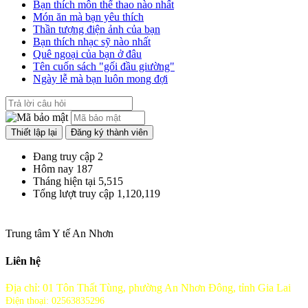
Bạn thích môn thể thao nào nhất
Món ăn mà bạn yêu thích
Thần tượng điện ảnh của bạn
Bạn thích nhạc sỹ nào nhất
Quê ngoại của bạn ở đâu
Tên cuốn sách "gối đầu giường"
Ngày lễ mà bạn luôn mong đợi
Đang truy cập
2
Hôm nay
187
Tháng hiện tại
5,515
Tổng lượt truy cập
1,120,119
Trung tâm Y tế An Nhơn
Liên hệ
Địa chỉ: 01 Tôn Thất Tùng, phường An Nhơn Đông, tỉnh Gia Lai
Điện thoại: 02563835296