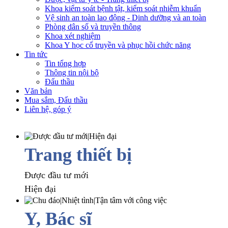
Khoa kiểm soát bệnh tật, kiểm soát nhiễm khuẩn
Vệ sinh an toàn lao động - Dinh dưỡng và an toàn
Phòng dân số và truyền thông
Khoa xét nghiệm
Khoa Y học cổ truyền và phục hồi chức năng
Tin tức
Tin tổng hợp
Thông tin nội bộ
Đấu thầu
Văn bản
Mua sắm, Đấu thầu
Liên hệ, góp ý
Trang thiết bị
Được đầu tư mới
Hiện đại
Y, Bác sĩ