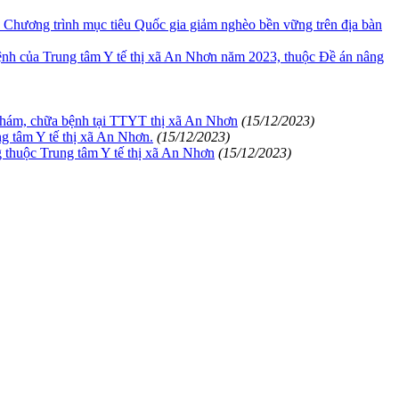
c Chương trình mục tiêu Quốc gia giảm nghèo bền vững trên địa bàn
ệnh của Trung tâm Y tế thị xã An Nhơn năm 2023, thuộc Đề án nâng
ụ khám, chữa bệnh tại TTYT thị xã An Nhơn
(15/12/2023)
g tâm Y tế thị xã An Nhơn.
(15/12/2023)
g thuộc Trung tâm Y tế thị xã An Nhơn
(15/12/2023)