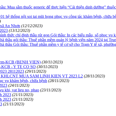
thầu: Mua sắm thuốc generic để thực hiện “Cải thiện dinh dưỡng” thuộ
 hệ thống nội soi tai mũi họng phục vụ công tác khám bệnh, chữa b
)
ị xã An Nhơn
(12/12/2023)
 2023
(13/12/2023)
 hình thức chỉ định thầu rút gọn Gói thầu: In các biểu mẫu, sổ phục v
nhà thầu gói thầu: Thuê phần mềm quản lý bệnh viện năm 2024 tại Trun
nhà thầu Gói thầu: Thuê phần mềm y tế cơ sở cho Trạm Y tế xã, phườn
n-mem-KCB (BENH VIEN)
(30/11/2023)
m-KCB - Y TE CO SO
(30/11/2023)
23 28112023
(29/11/2023)
KHLCNT MUA SAM LINH KIEN VT 2023 L2
(28/11/2023)
ục vụ khám bệnh, chữa bệnh
(28/11/2023)
2023
(24/11/2023)
khi, vat lieu no, phao
(23/11/2023)
h 2023
(21/11/2023)
h 2023
(21/11/2023)
3
(21/11/2023)