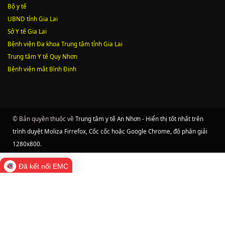
Bộ y tế
UBND tỉnh Gia Lai
Sở Y tế Gia Lai
Bệnh viện Đa khoa Trung tâm tỉnh Gia Lai
Trung tâm Y tế Quy Nhơn
Bệnh viện mắt Bình Định
© Bản quyền thuộc về
Trung tâm y tế An Nhơn - Hiển thị tốt nhất trên
trình duyệt Moliza Firrefox, Cốc cốc hoặc Google Chrome, độ phân giải
1280x800
.
Đã kết nối EMC