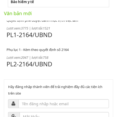
2164/QĐUBND
Bảo hiểm y tế
Văn bản mới
Quyết định phê duyệt danh mục vị trí việc làm
Lượt xem:3775 | lượt tải:1521
PL1-2164/UBND
Phụ lục 1 - Kèm theo quyết định số 2164
Lượt xem:2047 | lượt tải:758
PL2-2164/UBND
Phụ lục 2 - Kèm theo quyết định số 2164
Lượt xem:2000 | lượt tải:1060
PL3-2164/UBND
Hãy đăng nhập thành viên để trải nghiệm đầy đủ các tiện ích
trên site
Phụ lục 3 - Kèm theo quyết định số 2164
Lượt xem:2010 | lượt tải:1159