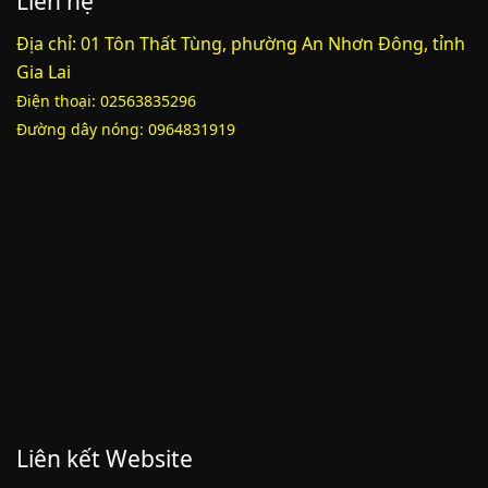
Liên hệ
Lượt xem:2000 | lượt tải:1060
Địa chỉ: 01 Tôn Thất Tùng, phường An Nhơn Đông, tỉnh
PL3-2164/UBND
Gia Lai
Điện thoại: 02563835296
Phụ lục 3 - Kèm theo quyết định số 2164
Đường dây nóng: 0964831919
Lượt xem:2010 | lượt tải:1159
52/2019/QH14
Luật sửa đổi, bổ sung một số điều của luật cán bộ, công chức. luật
công chức
Lượt xem:1785 | lượt tải:546
Liên kết Website