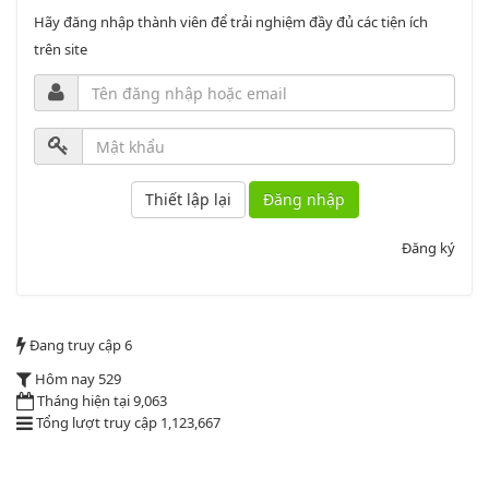
PL3-2164/UBND
Hãy đăng nhập thành viên để trải nghiệm đầy đủ các tiện ích
trên site
Phụ lục 3 - Kèm theo quyết định số 2164
Lượt xem:2012 | lượt tải:1160
52/2019/QH14
Luật sửa đổi, bổ sung một số điều của luật cán bộ, công chức. luật
Đăng nhập
công chức
Lượt xem:1787 | lượt tải:547
Đăng ký
2164/QĐUBND
Đang truy cập
6
Quyết định phê duyệt danh mục vị trí việc làm
Hôm nay
529
Lượt xem:3775 | lượt tải:1521
Tháng hiện tại
9,063
PL1-2164/UBND
Tổng lượt truy cập
1,123,667
Phụ lục 1 - Kèm theo quyết định số 2164