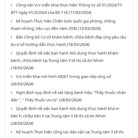
Công văn V/v triển khai thực hiện Thông tư số 01/2024/TT-
BYT ngày 01/3/2024 của Bộ Y tế
(11/03/2024)
kế hoạch Thực hiện Chiến lược quốc gia phòng, chống
tham nhũng, tiêu cực đến năm 2030
(15/03/2024)
Bản Công bố Cơ sở khám bệnh, chữa bệnh đáp ứng yêu cầu
là cơ sở hướng dẫn thực hành
(18/03/2024)
Quyết định Về việc ban hành Nôị dung thực̣ hành khám
bêṇh, chữa bêṇh tại Trung tâm Y tê thị xã An Nhơn
(18/03/2024)
V/v triển khai mô hình AIDET trong giao tiếp ứng xử
(26/03/2024)
Nghị định quy định về xét tặng danh hiệu "Thầy thuốc nhân
dân ", " Thầy thuốc ưu tú"
(28/03/2024)
Quyết định Về việc ban hành Nôị dung thực̣ hành khá m
bêṇ h, chƣ̃a bêṇ h tại Trung tâm Y tê thị xã An Nhơn
(28/03/2024)
Kế hoạch Thực hiện công tác dân vận tại Trung tâm Y tế thị