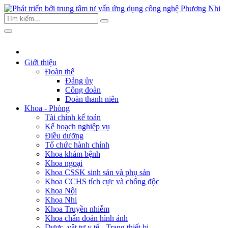
Giới thiệu
Đoàn thể
Đảng ủy
Công đoàn
Đoàn thanh niên
Khoa - Phòng
Tài chính kế toán
Kế hoạch nghiệp vụ
Điều dưỡng
Tổ chức hành chính
Khoa khám bệnh
Khoa ngoại
Khoa CSSK sinh sản và phụ sản
Khoa CCHS tích cực và chống độc
Khoa Nội
Khoa Nhi
Khoa Truyền nhiễm
Khoa chẩn đoán hình ảnh
Dược, vật tư y tế - Trang thiết bị