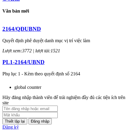
Văn bản mới
2164/QĐUBND
Quyết định phê duyệt danh mục vị trí việc làm
Lượt xem:3772 | lượt tải:1521
PL1-2164/UBND
Phụ lục 1 - Kèm theo quyết định số 2164
Lượt xem:2044 | lượt tải:758
global counter
PL2-2164/UBND
Hãy đăng nhập thành viên để trải nghiệm đầy đủ các tiện ích trên
site
Phụ lục 2 - Kèm theo quyết định số 2164
Lượt xem:1998 | lượt tải:1060
Đăng nhập
Đăng ký
PL3-2164/UBND