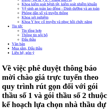
Khoa kiểm soát bệnh tật, kiểm soát nhiễm khuẩn
Vệ sinh an toàn lao động - Dinh dưỡng và an toàn
Phòng dân số và truyền thông
Khoa xét nghiệm
Khoa Y học cổ truyền và phục hồi chức năng
Tin tức
Tin tổng hợp
Thông tin nội bộ
Đấu thầu
Văn bản
Mua sắm, Đấu thầu
Liên hệ, góp ý
Về việc phê duyệt thông báo
mời chào giá trực tuyến theo
quy trình rút gọn đối với gói
thầu số 1 và gói thầu số 2 thuộc
kế hoạch lựa chọn nhà thầu dự