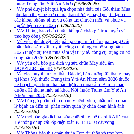
thuộc Trung tâm Y tế An Nhơn
(15/06/2026)
V/v phê duyệt kết quả lựa chọn nhà thầu của Gói thầu: Mua
phụ kiện thay thế, sửa chữa, bảo dưỡng máy lạnh, tủ lạnh của
các khoa, phòng phục vụ công tác chuyên môn và phục vụ
người bệnh năm 2026
(10/06/2026)
V/v Thông báo chấp thuận kết quả chào giá trực tuyến và
trao hợp đồng
(09/06/2026)
Về việc phê duyệt kết quả lựa chọn nhà thầu qua mạng Gói
thầu: Mua sắm vật tư y tế, công cụ, dụng cụ bổ sung năm
2026 thuộc dự toán mua sắm vật tư y tế, công cụ, dụng cụ bổ
sung năm 2026
(08/06/2026)
V/v yêu cầu báo giá dịch vụ sửa chữa Máy siêu âm
DOPPLER màu 4D
(05/06/2026)
Về việc hủy thầu Gói thầu Bảo trì, bảo dưỡng 02 thang máy
tại khoa Nội thuộc Trung tâm Y tế An Nhơn năm 2026 thuộc
kế hoạch lựa chọn nhà thầu dự toán mua sắm: Bảo trì, bảo
dưỡng 02 thang máy tại khoa Nội thuộc Trung tâm Y tế An
Nhơn năm 2026
(05/06/2026)
V/v báo giá phần mềm quản lý bệnh viện, phần mềm quản
lý bệnh án điện tử, phần mềm quản lý chẩn đoán hình ảnh
(05/06/2026)
V/v mời báo giá dịch vụ sửa chữa/thay thế Card RAID của
Hệ thống chụp cắt lớp điện toán (CT) 16 lát cắt/vòng
(05/06/2026)
V/v Thông báo thư chấp thuận Đơn dự thầu và trao hợp