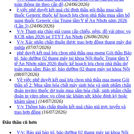
toàn thông tin theo cấp độ
(24/06/2026)
ề việc phê duyệt kết quả chỉ định thầu gói thầu mua sắm
thuốc Generic thuộc kế hoạch lựa chọn nhà thầu mua sắm bổ
sung thuốc Generic của Trung tâm Y tế An Nhơn năm 2026
(Lần 3)
(24/06/2026)
V/v Tham gia chào giá cung cấp chiếu, nệm, đồ vải phục vụ
KCB năm 2026 tại TTYT An Nhơn
(26/06/2026)
V/v Xác nhận chấp thuận được trao hợp đồng thang máy đại
nghĩa
(07/07/2026)
phê duyệt kết quả lựa chọn nhà thầu qua mạng Gói thầu Bảo
trì, bảo dưỡng 02 thang máy tại khoa Nội thuộc Trung tâm Y
tế An Nhơn năm 2026 thuộc kế hoạch lựa chọn nhà thầu dự
toán mua sắm: Bảo trì, bảo dưỡng 02 thang máy tại khoa Nội
(08/07/2026)
Về việc phê duyệt kết quả lựa chọn nhà thầu qua mạng Gói
thầu số 2: Mua sắm hóa chất máy sinh hóa và sinh phẩm chẩn
đoán invitro thuộc dự toán mua sắm hóa chất, sinh phẩm chẩn
đoán in vitro phục vụ công tác khám sức khỏe định kỳ hoặc
khám sàng l
(14/07/2026)
V/v Thông báo chấp thuận kết quả chào giá trực tuyến và
trao hợp đồng
(16/07/2026)
Đấu thầu cũ hơn
V/v: Báo giá bảo trì, bảo dưỡng 02 thang máy tại khoa Nội