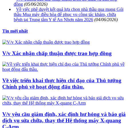
đồng
(05/06/2026)
Về việc phê duyệt kết quả lựa chọn nhà thầu qua mạng Gói
thầu Mua máy điều hòa để phục vụ công tác khám, chữa
bệnh tại Trung tâm Y tế An Nhơn năm 2026
(04/06/2026)
Tin mới nhất
V/v Xác nhận chấp thuận được trao hợp đồng
Về việc triển khai thực hiện chỉ đạo của Thủ tướng
Chính phủ về hoạt động đấu thầu.
V/v yêu cầu giám định, xác định hư hỏng và báo giá
dịch vụ sửa chữa, thay thế Hệ thống máy X-quang
C-Arm