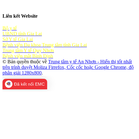
Liên kết Website
Bộ y tế
UBND tỉnh Gia Lai
Sở Y tế Gia Lai
Bệnh viện Đa khoa Trung tâm tỉnh Gia Lai
Trung tâm Y tế Quy Nhơn
Bệnh viện mắt Bình Định
© Bản quyền thuộc về
Trung tâm y tế An Nhơn - Hiển thị tốt nhất
trên trình duyệt Moliza Firrefox, Cốc cốc hoặc Google Chrome, độ
phân giải 1280x800
.
Đã kết nối EMC