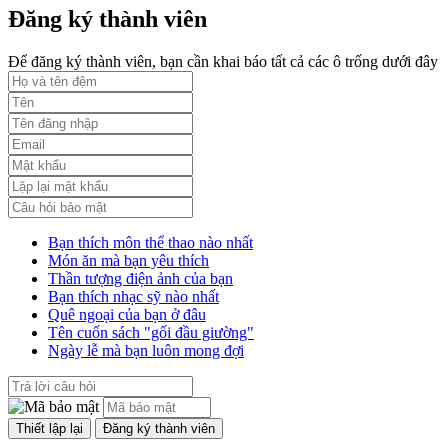
Đăng ký thành viên
Phụ lục 3 - Kèm theo quyết định số 2164
Lượt xem:2010 | lượt tải:1158
Để đăng ký thành viên, bạn cần khai báo tất cả các ô trống dưới đây
52/2019/QH14
Luật sửa đổi, bổ sung một số điều của luật cán bộ, công chức. luật
công chức
Lượt xem:1784 | lượt tải:546
Bạn thích môn thể thao nào nhất
Món ăn mà bạn yêu thích
Thần tượng điện ảnh của bạn
Bạn thích nhạc sỹ nào nhất
Quê ngoại của bạn ở đâu
Tên cuốn sách "gối đầu giường"
Ngày lễ mà bạn luôn mong đợi